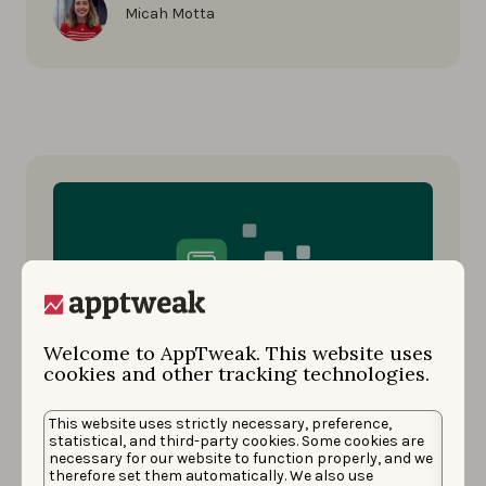
Micah Motta
Welcome to AppTweak. This website uses
cookies and other tracking technologies.
Apple Ads
Marketing d'app
This website uses strictly necessary, preference,
17 JUIN 2025
statistical, and third-party cookies. Some cookies are
Disponible maintenant :
necessary for our website to function properly, and we
therefore set them automatically. We also use