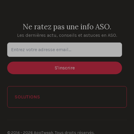
YouTube
Instagram
LinkedIn
Facebook
Ne ratez pas une info ASO.
Les dernières actu, conseils et astuces en ASO.
Entrez votre adresse email...
SOLUTIONS
© 2014 - 2026 AppTweak. Tous droits réservés.