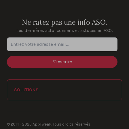
YouTube
Instagram
LinkedIn
Facebook
Ne ratez pas une info ASO.
Les dernières actu, conseils et astuces en ASO.
Entrez votre adresse email...
SOLUTIONS
© 2014 - 2026 AppTweak. Tous droits réservés.