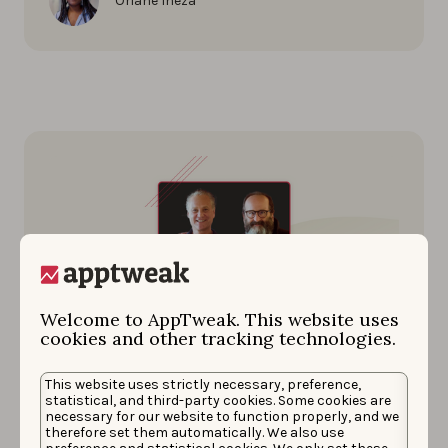
Oriane Ineza
Welcome to AppTweak. This website uses
cookies and other tracking technologies.
Actualités de l’entreprise
This website uses strictly necessary, preference,
9 SEPTEMBRE 2025
statistical, and third-party cookies. Some cookies are
Bienvenue à Nicolas Beraudo
necessary for our website to function properly, and we
therefore set them automatically. We also use
en tant que co-PDG