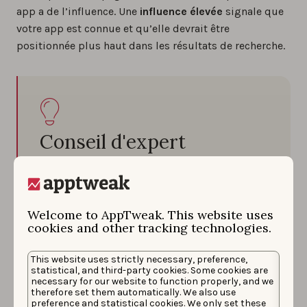
app a de l’influence. Une
influence élevée
signale que
votre app est connue et qu’elle devrait être
positionnée plus haut dans les résultats de recherche.
Conseil d'expert
Vous pouvez voir les liens externes de
n’importe quelle app sur AppTweak. Vous
Welcome to AppTweak. This website uses
pouvez voir le nombre de liens, et les 10
cookies and other tracking technologies.
meilleurs liens selon la popularité de l’app.
This website uses strictly necessary, preference,
statistical, and third-party cookies. Some cookies are
necessary for our website to function properly, and we
therefore set them automatically. We also use
preference and statistical cookies. We only set these