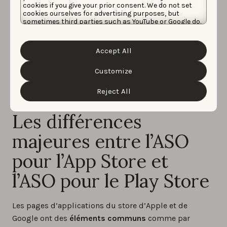
cookies if you give your prior consent. We do not set
cookies ourselves for advertising purposes, but
sometimes third parties such as YouTube or Google do.
Unfortunately, we have no control over this, but you
can choose whether to accept them. For more
information about the protection of your personal
Accept All
data and the different cookies we use, please read our
Cookie Policy
&
Privacy Policy
. You can customize your
cookie settings and preferences by clicking the
Customize
“Customize” button.
Reject All
Les différences
majeures entre l’ASO
pour l’App Store et
l’ASO pour le Play Store
Les pages d’applications du store d’Apple et de
Google ont des
éléments communs
comme par