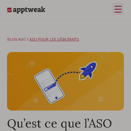
Passer au contenu
Ouvrir
AppTweak
BLOG ASO
/
ASO POUR LES DÉBUTANTS
Qu’est ce que l’ASO