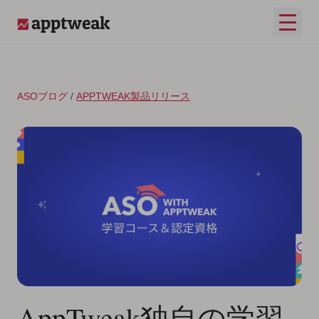
コンテンツへスキップ
メイ
AppTweak
ASOブログ
/
APPTWEAK製品リリース
AppTweak独自の学習