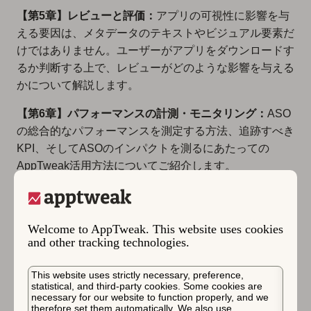
【第5章】レビューと評価：
アプリの可視性に影響を与
える要因は、メタデータのテキストやビジュアル要素だ
けではありません。ユーザーがアプリをダウンロードす
るか判断する上で、レビューがどのような影響を与える
かについて解説します。
【第6章】パフォーマンスの計測・モニタリング：
ASO
の総合的なパフォーマンスを測定する方法、追跡すべき
KPI、そしてASOのインパクトを測るにあたっての
AppTweak活用方法についてご紹介します。
【第7章】最終試験 – 認定資格を取得：
最終試験に合格
すると、AppTweak認証の資格証明書が取得できます。
Welcome to AppTweak. This website uses cookies
試験は、ASOの知識とAppTweakツールの活用法の両方
and other tracking technologies.
を試す60問の選択問題で構成されています。また試験
合格後は、あなたのネットワークに共有できる電子証明
This website uses strictly necessary, preference,
書をダウンロードすることができます。
statistical, and third-party cookies. Some cookies are
necessary for our website to function properly, and we
therefore set them automatically. We also use