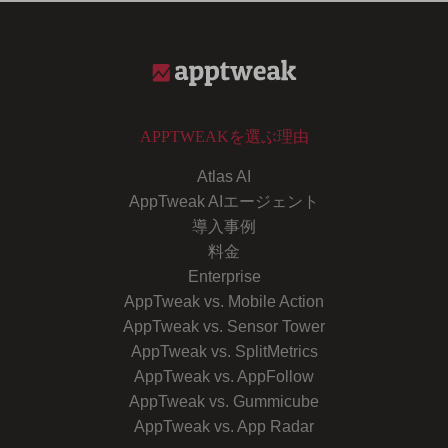
APPTWEAKを選ぶ理由
Atlas AI
AppTweak AIエージェント
導入事例
料金
Enterprise
AppTweak vs. Mobile Action
AppTweak vs. Sensor Tower
AppTweak vs. SplitMetrics
AppTweak vs. AppFollow
AppTweak vs. Gummicube
AppTweak vs. App Radar