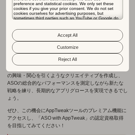
preference and statistical cookies. We only set these
cookies if you give your prior consent. We do not set
cookies ourselves for advertising purposes, but
sometimes third parties such as YouTube or Google do.
最後に
Unfortunately, we have no control over this, but you can
choose whether to accept them. For more information
about the protection of your personal data and the
Accept All
different cookies we use, please read our
Cookie Policy
「ASO with AppTweak」を受講することで、ASOに注
&
Privacy Policy
. You can customize your cookie settings
力することの価値や重要性について理解を深められるだ
and preferences by clicking the “Customize” button.
Customize
けでなく、AppTweakを活用しながら自社アプリのメタ
Reject All
データを分析してストアでの可視性を高めるのに効果的
なキーワードを見つけ、A/Bテストを駆使してユーザー
の興味・関心を引くようなクリエイティブを作成し、
ASOの総合的なパフォーマンスを測定しながら新たな
戦略を練り、長期的なアプリグロースを実現できるでし
ょう。
ぜひ、この機会にAppTweakツールのプレミアム機能に
アクセスし、「ASO with AppTweak」の認定資格取得
を目指してみてください！