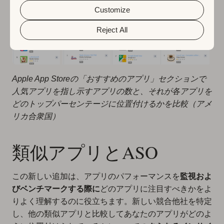
&
Privacy Policy
. You can customize your cookie settings
and preferences by clicking the “Customize” button.
Customize
Reject All
Apple App Storeの「おすすめのアプリ」セクションで
人気アプリを指し示すアプリの数と、それが各アプリを
どのトップパーセンテージに位置付けるかを比較（アメ
リカ合衆国）
類似アプリとASO
この新しい追加は、アプリのパフォーマンスを
監視およ
びベンチマークする際に
どのアプリに注目すべきかをよ
りよく理解するのに役立ちます。新しい競合他社を特定
し、他の類似アプリと比較してあなたのアプリがどのよ