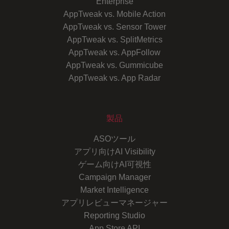
Enterprise
AppTweak vs. Mobile Action
AppTweak vs. Sensor Tower
AppTweak vs. SplitMetrics
AppTweak vs. AppFollow
AppTweak vs. Gummicube
AppTweak vs. App Radar
製品
ASOツール
アプリ向けAI Visibility
ゲーム向けAI可視性
Campaign Manager
Market Intelligence
アプリレビューマネージャー
Reporting Studio
App Store API