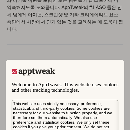
와 비기술 직원을 포함한 모든 팀원들이 앱 스토어에 더
익숙해지도록 도와줍니다. AppTweak의 #1 ASO 툴은 전
체 팀에게 아이콘, 스크린샷 및 기타 크리에이티브 요소
측면에서 시장에서 인기 있는 것을 교육하는 데 도움이 됩
니다.
Supersolid에 대하여
“Supersolid는 수상 경력이 있는 독립 모바일 게임 개발업
Welcome to AppTweak. This website uses cookies
체로, 런던 중심부에 위치해 있으며 다운로드 수가 9천만
and other tracking technologies.
건을 넘었습니다. 우리 팀은 전 세계 플레이어들을 위해
우리가 사랑하는 게임을 개발하여 플레이어들을 창의적
This website uses strictly necessary, preference,
인 의사 결정의 중심에 두고 “테스트 앤 러닝” 사고방식으
statistical, and third-party cookies. Some cookies are
necessary for our website to function properly, and we
로 작업합니다.
therefore set them automatically. We also use
preference and statistical cookies. We only set these
Supersolid의 게임은 무한 주자(Super Penguins)에서 자
cookies if you give your prior consent. We do not set