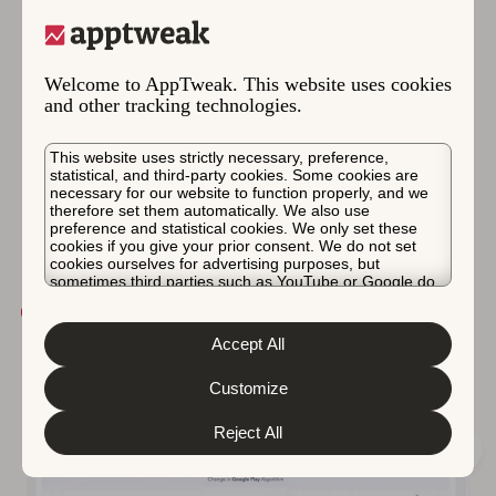
永远不会错过应用商店算
法更新
Welcome to AppTweak. This website uses cookies
and other tracking technologies.
我们都知道那种感觉，当您快速检查您的应用在关键词中
This website uses strictly necessary, preference,
statistical, and third-party cookies. Some cookies are
的表现时，却发现所有排名都发生了变化！通过 Smart
necessary for our website to function properly, and we
Insights，您可以
在我们检测到应用商店算法更新时获得
therefore set them automatically. We also use
preference and statistical cookies. We only set these
通知
，这样您就可以密切监控其对您的应用可见性的影
cookies if you give your prior consent. We do not set
响，避免心脏病发作！
cookies ourselves for advertising purposes, but
sometimes third parties such as YouTube or Google do.
Unfortunately, we have no control over this, but you can
查看我们的免费算法变化检测器
choose whether to accept them. For more information
about the protection of your personal data and the
Accept All
different cookies we use, please read our
Cookie Policy
例如，在 8 月 17 日，我们检测到 Play Store 的一次算法
&
Privacy Policy
. You can customize your cookie settings
变化影响了 20 个国家/地区。对于每个国家/地区，我们
and preferences by clicking the “Customize” button.
Customize
都指出了算法变化的影响程度。
Reject All