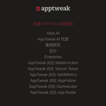
选择APPTWEAK的理由
Atlas AI
AppTweak AI 代理
案例研究
定价
Enterprise
AppTweak 对比 Mobile Action
AppTweak 对比 Sensor Tower
AppTweak 对比 SplitMetrics
AppTweak 对比 AppFollow
AppTweak 对比 Gummicube
AppTweak 对比 App Radar