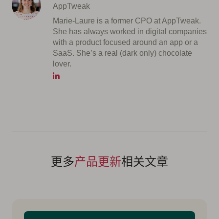
AppTweak
Marie-Laure is a former CPO at AppTweak.
She has always worked in digital companies
with a product focused around an app or a
SaaS. She’s a real (dark only) chocolate
lover.
更多
产品更新
相关文章