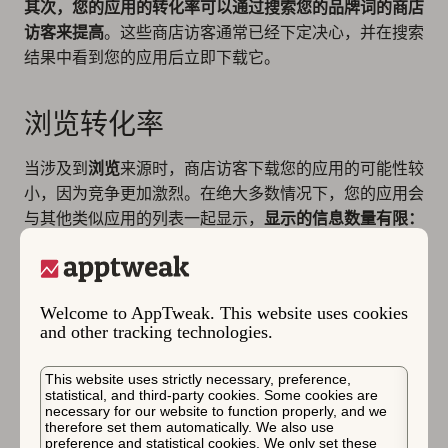
其次，您的应用的转化率可以通过搜索您的品牌词的商店
访客来提高
。这些商店访客通常已经下定决心，并在搜索
结果中看到您的应用后立即下载它。
浏览转化率
当涉及到
浏览
来源时，商店访客下载您的应用的可能性较
小，因为竞争更加激烈。在绝大多数情况下，您的应用会
与其他类似应用的列表一起显示，
显示的信息数量有限：
图标、标题和副标题
。
此外，
浏览流量的想法截然不同，因为商店访客在浏览
App Store 时不一定在寻找像您的应用这样的应用
。由
Welcome to AppTweak. This website uses cookies
and other tracking technologies.
于在浏览中显示的信息量有限，您也没有更多的卖点可以
向商店访客展示。
This website uses strictly necessary, preference,
statistical, and third-party cookies. Some cookies are
Apple 在 App Store 的最前沿突出显示了一些幸运的应
necessary for our website to function properly, and we
用，这些应用具有更“高级”的推荐。这可能会在进行此类
therefore set them automatically. We also use
preference and statistical cookies. We only set these