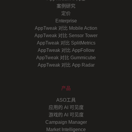
案例研究
定价
Enterprise
AppTweak 对比 Mobile Action
AppTweak 对比 Sensor Tower
AppTweak 对比 SplitMetrics
AppTweak 对比 AppFollow
AppTweak 对比 Gummicube
AppTweak 对比 App Radar
产品
ASO工具
应用的 AI 可见度
游戏的 AI 可见度
Campaign Manager
Market Intelligence