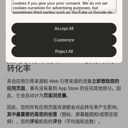
推荐期间提高您的应用的浏览转化率。这些高级推荐要求
cookies if you give your prior consent. We do not set
您向 Apple 发送自定义创意，因此您在此类情况下可能
cookies ourselves for advertising purposes, but
sometimes third parties such as YouTube or Google do.
注意到的转化率提升通常不取决于您的实际应用页面资
Unfortunately, we have no control over this, but you can
choose whether to accept them. For more information
源。除非您是市场领导者，否则这些推荐是不寻常的。
about the protection of your personal data and the
Accept All
different cookies we use, please read our
Cookie Policy
了解如何让您的应用在 App Store 和 Google Play 上
&
Privacy Policy
. You can customize your cookie settings
and preferences by clicking the “Customize” button.
Customize
获得推荐
Reject All
应用引荐来源和 Web 引荐来源
转化率
来自应用引荐来源和 Web 引荐来源的流量
立即登陆您的
应用页面
，事先没有看到 App Store 的任何其他部分。因
此，它会自动计为
页面浏览量
。
因此，您的所有应用页面资源都会对此转化率产生影响，
其中最重要的是您的创意
（图标、屏幕截图和/或预览视
频）、您的
评论
和您的
评分
（平均值和总数）。