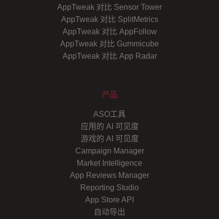
AppTweak 对比 Sensor Tower
AppTweak 对比 SplitMetrics
AppTweak 对比 AppFollow
AppTweak 对比 Gummicube
AppTweak 对比 App Radar
产品
ASO工具
应用的 AI 可见度
游戏的 AI 可见度
Campaign Manager
Market Intelligence
App Reviews Manager
Reporting Studio
App Store API
自动导出