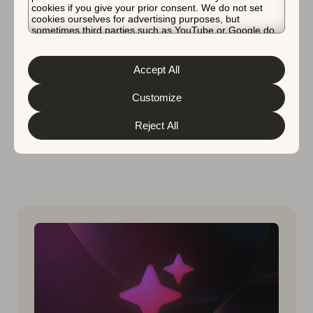
AI 如何改变应用商店搜索的相关
cookies if you give your prior consent. We do not set
cookies ourselves for advertising purposes, but
性
sometimes third parties such as YouTube or Google do.
Unfortunately, we have no control over this, but you can
choose whether to accept them. For more information
AI 如何重塑应用商店相关性以及这对 ASO 意味着
about the protection of your personal data and the
Accept All
different cookies we use, please read our
Cookie Policy
什么
&
Privacy Policy
. You can customize your cookie settings
and preferences by clicking the “Customize” button.
Customize
Micah Motta
Reject All