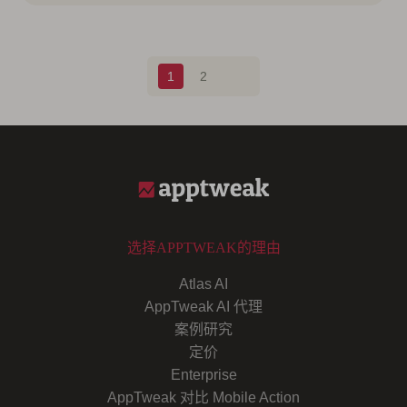
Blog pagination
1
2
选择APPTWEAK的理由
Atlas AI
AppTweak AI 代理
案例研究
定价
Enterprise
AppTweak 对比 Mobile Action