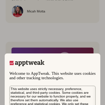
Micah Motta
Welcome to AppTweak. This website uses cookies
and other tracking technologies.
This website uses strictly necessary, preference,
statistical, and third-party cookies. Some cookies are
necessary for our website to function properly, and we
App 关键词研究
人工智能 (AI)
应用营销
therefore set them automatically. We also use
2026年1月19日
preference and statistical cookies. We only set these