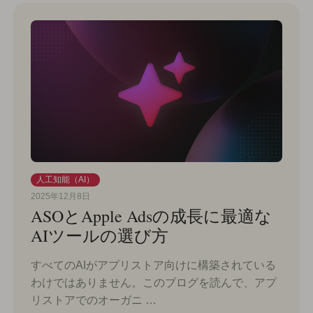
人工知能（AI）
2025年12月8日
ASOとApple Adsの成長に最適な
AIツールの選び方
すべてのAIがアプリストア向けに構築されている
わけではありません。このブログを読んで、アプ
リストアでのオーガニ …