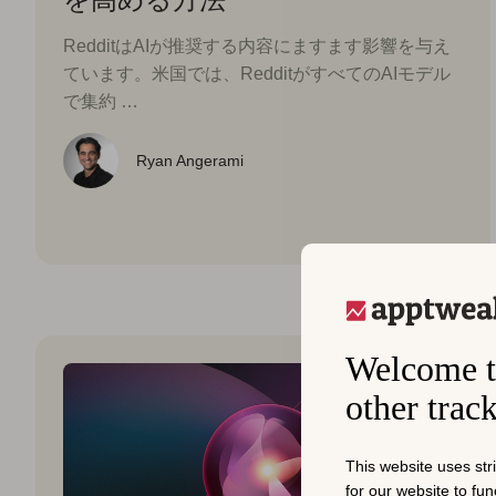
RedditはAIが推奨する内容にますます影響を与え
ています。米国では、RedditがすべてのAIモデル
で集約 …
Ryan Angerami
Welcome t
other trac
This website uses str
for our website to fu