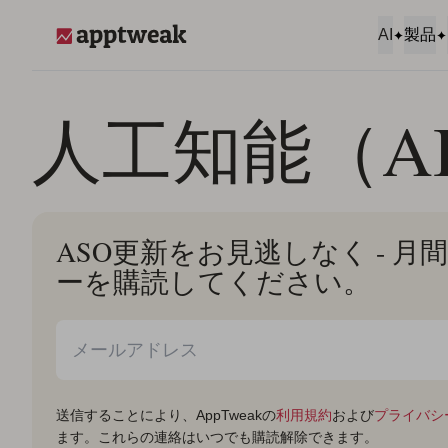
コンテンツへスキップ
AI
製品
AppTweak
人工知能（A
ASO更新をお見逃しなく - 
ーを購読してください。
送信することにより、AppTweakの
利用規約
および
プライバシ
ます。これらの連絡はいつでも購読解除できます。