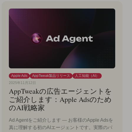
Apple Ads
AppTweak製品リリース
人工知能（AI）
2025年11月12日
AppTweakの広告エージェントを
ご紹介します：Apple Adsのため
のAI戦略家
Ad Agentをご紹介します — お客様のApple Adsを
真に理解する初のAIエージェントです。実際のパ