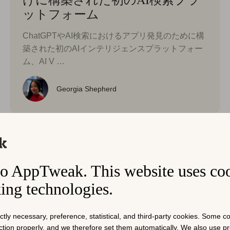
ットフォーム
ChatGPTやAI検索におけるアプリ発見のために構
築された初のAIインテリジェンスプラットフォー
ム、AI V …
Georgia Shepherd
o AppTweak. This website uses co
king technologies.
ictly necessary, preference, statistical, and third-party cookies. Some 
nction properly, and we therefore set them automatically. We also use 