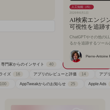
人工知能（AI）
2026年6月1日
AI検索エンジ
可視性を追跡
ChatGPTやその他
るかを追跡するツールは
Pierre-Antoine
専門家からのインサイト
40
人工知能（AI）
23
ライズ
16
アプリのレビューと評価
14
アプ
100
AppTweakからのお知らせ
25
Apple Ads