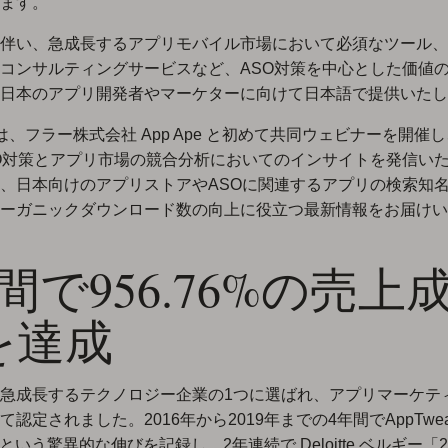
ます。
伴い、急成長するアプリモバイル市場において必須なツール、
コンサルティングサービスなど、ASO対策を中心とした価値
日本のアプリ開発者やマーケターに向けて日本語で提供いたし
は、フラー株式会社 App Ape と初めて共同ウェビナーを開催し、
O対策とアプリ市場の競合分析においてのインサイトを発信い
、日本向けのアプリストアやASOに関連するアプリの検索知
ーガニックダウンロード数の向上に役立つ最新情報をお届けい
間で956.76%の売上
を達成
急成長するテクノロジー企業の1つに選ばれ、アプリマーケテ
て認定されました。2016年から2019年までの4年間でAppTwe
6%という驚異的な伸びを記録し、2年連続で Deloitte ベルギー「2