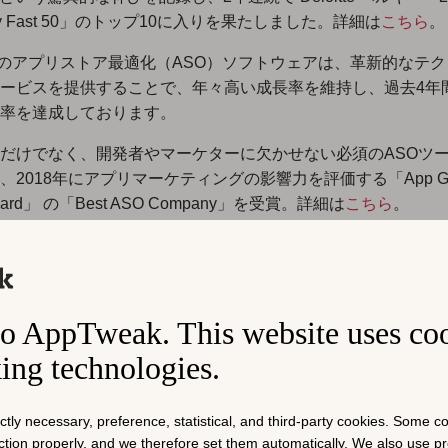
logy Fast 50」のトップ10に入りを果たしました。詳細は
こちら
。
eakのアプリストア最適化（ASO）ソフトウェアは、革新的なテ
ービスを提供することで、年々高い成長率を維持し、過去4年
率を達成しております。
だけでなく、開発者やマーケターに欠かせない必須のASOツ
、2018年にアプリマーケティングの影響力を評価する「App Gro
Award」 の「Best ASO Company」を受賞。詳細は
こちら
。
00社以上の登録企業、8万以上のアプリから信頼されており、EA G
andai Namco、Goldman Sachs、 Rakuten、Amazon、Exped
visor、Adobe など、導入企業はトップチャート50位内中42％を
o AppTweak. This website uses co
king technologies.
プリ開発者やマーケ
ictly necessary, preference, statistical, and third-party cookies. Some 
nction properly, and we therefore set them automatically. We also use 