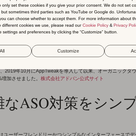
けの成長戦略インサ
e only set these cookies if you give your prior consent. We do not set c
データを提供
, but sometimes third parties such as YouTube or Google do. Unfortuna
t you can choose whether to accept them. For more information about th
 different cookies we use, please read our
Cookie Policy
&
Privacy Poli
 settings and preferences by clicking the “Customize” button.
イオニアとして、データサイエンスを最大限に活用することによ
ーニングなどの最先端テクノロジーで、有力かつ正確なデータ
と実用的なインサイトを提供しています。各業界のマーケティ
All
Customize
Ac
アプリのパフォーマンスを毎日最適化、測定、監査できるよう
おります。一例として、アプリ開発と集客支援の事業に取り組
、2019年10月にAppTweakを導入して以来、オーガニックダ
00%増加させました。
株式会社アドバン公式サイト
雑なASO対策をシン
eakはユーザーフレンドリーかつシンプルなインターフェースで