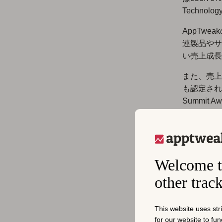
Techno
AppTw
連製品やサ
い売上成長
また、売上
も認定され
Summit 
現在1,5
Paypal、B
TripAd
す。
Welcome t
other trac
ア
This website uses str
for our website to fu