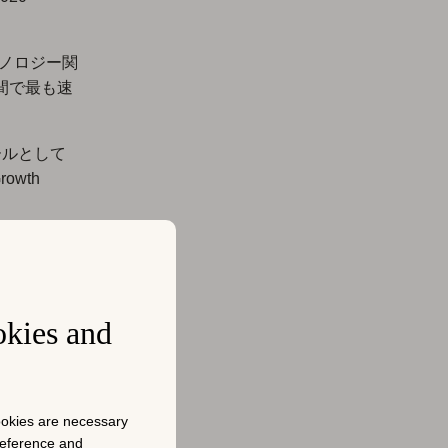
クノロジー関
間で最も速
ールとして
wth
ames、
ia、Uber、
占めていま
okies and
ター
cookies are necessary
preference and