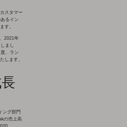
カスタマー
のあるイン
ます。
2021年
たしまし
名度、ラン
たします。
成長
ィング部門
akの売上高
020