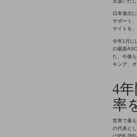
支援いたし
日本進出に
サポート、
サイトを、
今年1月に
の最新AS
た。今後も
キング、オ
4年
率
世界で最も
の代表とし
は956.7