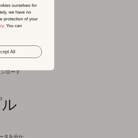
イト
ookies ourselves for
tely, we have no
e protection of your
cy
. You can
り、AI、
を収集し、
ング担当者
cept All
、全力でサ
む株式会社
ウンロード
プル
データを分か