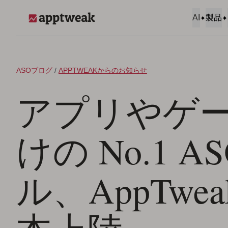
コンテンツへスキップ
AI
製品
AppTweak
ASOブログ
/
APPTWEAKからのお知らせ
アプリやゲ
けの No.1 
ル、AppTwe