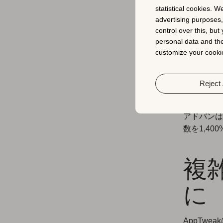
向
statistical cookies. W
や
advertising purposes
control over this, bu
personal data and the
customize your cookie
ASOのパ
ディープラ
重要な指標
Reject 
がモバイル
ポートして
アドバンは
数を1,4
複
に
AppTw