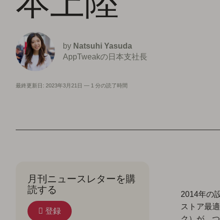
本上陸
by
Natsuhi Yasuda
AppTweakの日本支社長
最終更新日:
2023年3月21日
—
1 分の読了時間
月刊ニュースレターを購
読する
2014年
ストア最適
登録
ク）が、つ