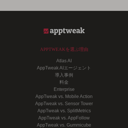
APPTWEAKを選ぶ理由
Atlas AI
AppTweak AIエージェント
導入事例
料金
Enterprise
AppTweak vs. Mobile Action
AppTweak vs. Sensor Tower
AppTweak vs. SplitMetrics
AppTweak vs. AppFollow
AppTweak vs. Gummicube