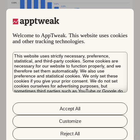
Welcome to AppTweak. This website uses cookies
ゲームカテゴリーで最も使用されているGoogle Play タ
and other tracking technologies.
グ。
This website uses strictly necessary, preference,
パズル（ゲーム）カテゴリーでは、「パズル」タグ（カ
statistical, and third-party cookies. Some cookies are
テゴリー名）がゲームの63%で使用されています。次に
necessary for our website to function properly, and we
therefore set them automatically. We also use
人気のあるタグは「アーケード」、「タイルマッチン
preference and statistical cookies. We only set these
cookies if you give your prior consent. We do not set
グ」、「カジュアル」、または「マッチ3」です。他の
cookies ourselves for advertising purposes, but
カテゴリーのゲームも同様の傾向を示しています。「ワ
sometimes third parties such as YouTube or Google do.
Unfortunately, we have no control over this, but you can
ード」、「カジュアル」、「戦略」、「シミュレーショ
choose whether to accept them. For more information
ン」、「パズル」、「アクション」、「カジノ」、「レ
about the protection of your personal data and the
Accept All
different cookies we use, please read our
Cookie Policy
ーシング」などのカテゴリー名が全体的に最も一般的な
&
Privacy Policy
. You can customize your cookie settings
タグです。
and preferences by clicking the “Customize” button.
Customize
Reject All