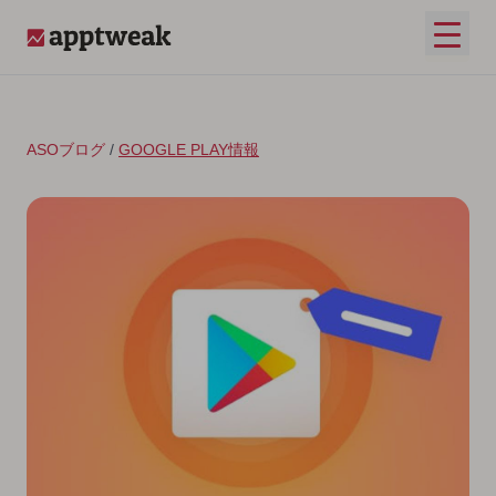
コンテンツへスキップ
メイ
AppTweak
ASOブログ
/
GOOGLE PLAY情報