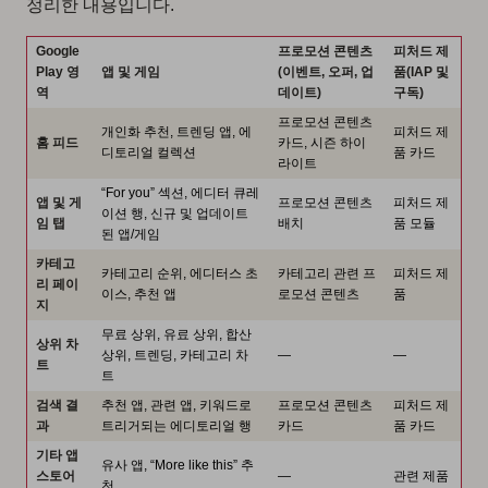
정리한 내용입니다.
Google
프로모션 콘텐츠
피처드 제
Play 영
앱 및 게임
(이벤트, 오퍼, 업
품(IAP 및
역
데이트)
구독)
프로모션 콘텐츠
개인화 추천, 트렌딩 앱, 에
피처드 제
홈 피드
카드, 시즌 하이
디토리얼 컬렉션
품 카드
라이트
“For you” 섹션, 에디터 큐레
앱 및 게
프로모션 콘텐츠
피처드 제
이션 행, 신규 및 업데이트
임 탭
배치
품 모듈
된 앱/게임
카테고
카테고리 순위, 에디터스 초
카테고리 관련 프
피처드 제
리 페이
이스, 추천 앱
로모션 콘텐츠
품
지
무료 상위, 유료 상위, 합산
상위 차
상위, 트렌딩, 카테고리 차
—
—
트
트
검색 결
추천 앱, 관련 앱, 키워드로
프로모션 콘텐츠
피처드 제
과
트리거되는 에디토리얼 행
카드
품 카드
기타 앱
유사 앱, “More like this” 추
스토어
—
관련 제품
천