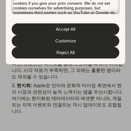
cookies if you give your prior consent. We do not set
스토리
: Apple은 기능만이 아니라 앱의 “왜(why)”를
cookies ourselves for advertising purposes, but
강조하고자 합니다. 에디터는 명확한 내러티브가 있는
sometimes third parties such as YouTube or Google do.
앱을 찾습니다. 창의적인 디자인 철학, 미션 중심 접근,
Unfortunately, we have no control over this, but you can
choose whether to accept them. For more information
또는 경쟁 앱과 차별화되는 혁신 등 의미 있게 공유할
about the protection of your personal data and the
Accept All
것이 있는 앱을 피처드하고자 합니다. 정체성과 목적의
different cookies we use, please read our
Cookie Policy
식이 뚜렷한 앱은 에디터에게 더 강하게 공감되는 경향
&
Privacy Policy
. You can customize your cookie settings
and preferences by clicking the “Customize” button.
Customize
이 있습니다.
강력한 제품 페이지:
제품 페이지는 매우 중요한 역
Reject All
할을 합니다. 에디터는 아이콘, 스크린샷, 미리보기 비
디오, 프로모션 텍스트를 통해 스토리를 빠르게 이해합
니다. 시각 자료가 부족하면, 그 외에는 훌륭한 앱이라
도 제외될 수 있습니다.
현지화:
Apple은 언어와 문화적 타이밍 측면에서 현
지 시장과 관련성이 높게 느껴지는 앱을 우선시합니다.
여기에는 현지화된 메타데이터와 에셋뿐 아니라, 계절
또는 지역 이벤트와 연결되는 적시 업데이트도 포함됩
니다.