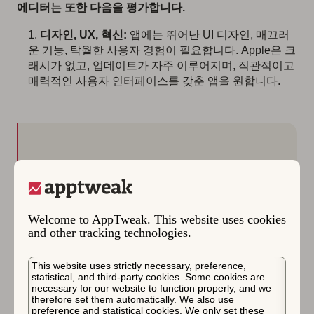
에디터는 또한 다음을 평가합니다.
디자인, UX, 혁신:
앱에는 뛰어난 UI 디자인, 매끄러
운 기능, 탁월한 사용자 경험이 필요합니다. Apple은 크
래시가 없고, 업데이트가 자주 이루어지며, 직관적이고
매력적인 사용자 인터페이스를 갖춘 앱을 원합니다.
전문가의 팁
저희 전문가 팀은 Apple이 새로운 Apple 기술을
Welcome to AppTweak. This website uses cookies
조기에 도입하는 팀을 강하게 피처드한다는 점
and other tracking technologies.
을 확인했습니다(예: “
liquid glass
” 같은 새로운
iOS 26 UI를 채택한 앱이 더 많이 피처드됨).
앱
This website uses strictly necessary, preference,
스토어의 최신 변경 사항을 확인하십시오
.
statistical, and third-party cookies. Some cookies are
necessary for our website to function properly, and we
therefore set them automatically. We also use
preference and statistical cookies. We only set these