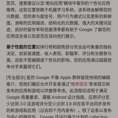
签页、搜索建议以及“类似应用”模块中看到的个性化应用
推荐。这些位置依赖于机器学习系统，该系统会解释您的
元数据、您的参与度信号、用户行为模式以及更新的新鲜
度。清晰的应用描述、结构化的元数据、强大的关键词足
迹、良好的留存率和低崩溃率都有助于 Google 了解您的
应用适合谁以及是否应该向他们展示。
基于性能的位置
如排行榜和趋势部分完全由可衡量的指标
决定，如安装速度、收入表现、卸载率、评分和长期参与
度。这些不受编辑或个性化的影响，您的应用通过超越竞
争对手来赢得它们。
[专业提示] 虽然 Google 不像 Apple 那样接受持续的编辑
推介，但他们确实允许开发者通过“
推荐提名
”表单提交新
发布的应用和游戏以供推荐考虑。此流程仅适用于满足
Google 质量要求、遵循 Android 设计指南、应用评分至
少达到 3.0 且游戏评分至少达到 3.8 并在各平台同步发布
的新游戏和应用（过去四个月内发布）。除了这条以发布
为中心的路径外，Google 还运行基于计划的 collection，