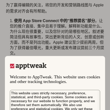
为了赢得编辑的关注，将您的开发和营销路线图与 Apple
的需求对齐会有所帮助。
使用 App Store Connect 中的“推荐提名”部分
。让
您的推介直接、集中且易于理解。解释新功能是什么、
为什么现在很重要，以及您针对的是哪些地区。叙述要
简洁但具有故事性，突出更新背后的人文、创意或创新
方面，而不是列出功能。Apple 建议至少提前两周，但
为了获得最佳曝光，重大更新或发布建议提前三个月提
交。
根据您提交的内容类型量身定制您的推介。
当您提
交提名时，您将选择一个“类型”，例如新应用/游戏、更
新或应用内活动。这有助于编辑将您的提交内容放入正
Welcome to AppTweak. This website uses cookies
确的编辑界面（Today 故事、collection、活动列表
and other tracking technologies.
等）。如果您的推介符合季节性时刻、Apple 价值观或
平台发布，请直接说明。
This website uses strictly necessary, preference,
确保您的元数据和应用页面具有吸引力。
确保您的
statistical, and third-party cookies. Some cookies are
元数据和应用页面尽可能强大。编辑通常首先在您的应
necessary for our website to function properly, and we
therefore set them automatically. We also use
用商店应用页面上评估您的应用。这意味着您的视觉资
preference and statistical cookies. We only set these