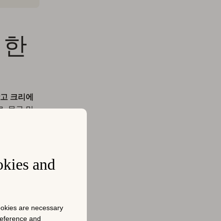
위한
고 크리에
, 문구 및
티브를 최적
)을 달성할
okies and
케터가 광고
장 내에서
cookies are necessary
preference and