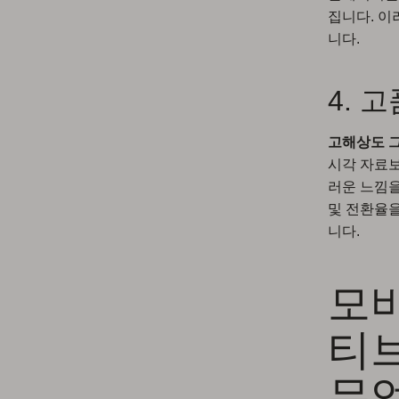
집니다. 이
니다.
4. 
고해상도 
시각 자료보
러운 느낌을
및 전환율을
니다.
모
티
무