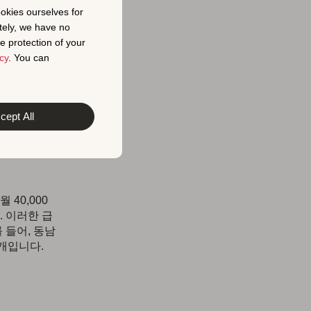
통
ookies ourselves for
tely, we have no
e protection of your
cy
. You can
렌드가 나타
재 트렌드와
cept All
 40,000
 이러한 급
 들어, 동남
개입니다.