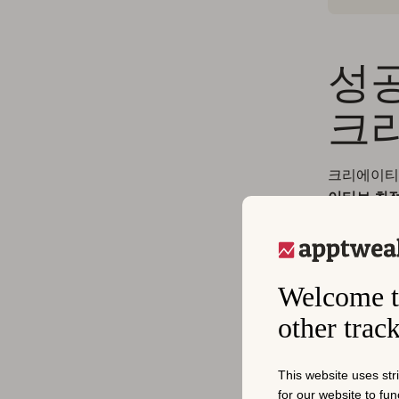
성공
크
크리에이티
이티브 최
형식을 식별
화함으로써 
수 있습니다
Welcome t
데이터 기
other trac
크리에이티브
지속적인 성
This website uses str
for our website to fu