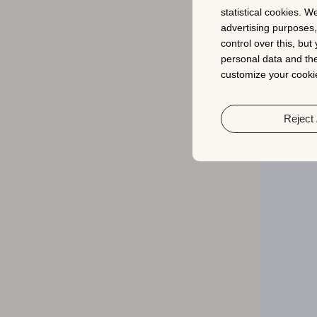
분을 
statistical cookies. W
스크린
advertising purposes
앱의 
control over this, bu
을 제
personal data and the
customize your cookie
상세 
4,0
읽지만
Reject 