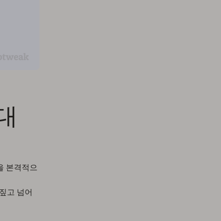
대
험을 본격적으
 짚고 넘어