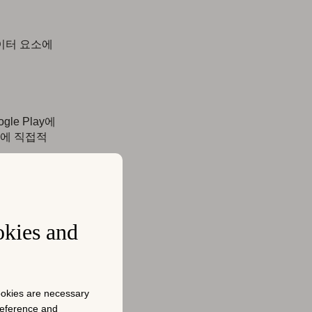
데이터 요소에
e Play에
율에 직접적
니다 (테스
 아래에 나
째로 가중치
okies and
 직접적인 영
 피처 그래
cookies are necessary
보기의 대부
preference and