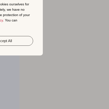
ookies ourselves for
tely, we have no
수 있는 경험
e protection of your
cy
. You can
상세 설명을
.
cept All