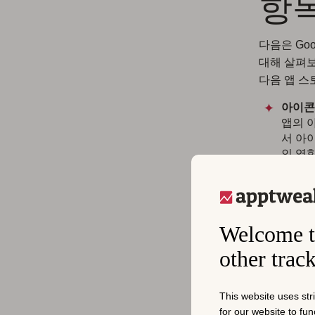
항
다음은 Go
대해 살펴
다음 앱 스
아이콘
앱의 아
서 아
인 영
간단한
최대 
트 불
타나며
Welcome t
가 높
other trac
향을 
피쳐 
앱의 
This website uses str
픽은 
for our website to fu