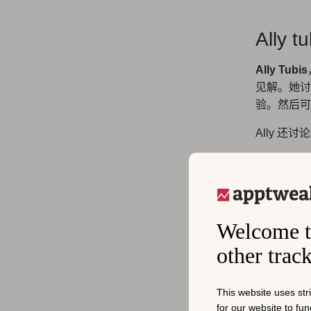
All
Ally Tubis
见解。她讨
验。然后可
Ally 
一致性
频率，
参与度
广度，
Welcome t
种产品
other trac
注点。
户，因
多
设备
This website uses str
继续与
for our website to fu