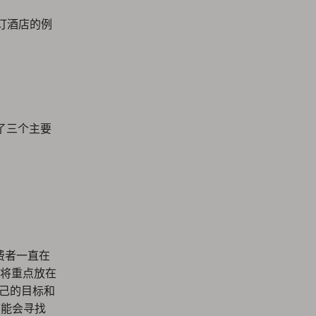
预订酒店的例
。
了三个主要
消费者一直在
将重点放在
自己的目标和
可能会寻找