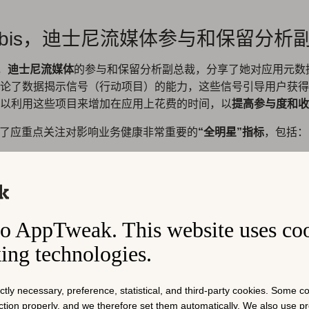
y tubis，迪士尼流媒体参与和保留分析
，
迪士尼流媒体
的参与和保留分析副总裁，分享了她对应用元数
论了数据揭示信号（行动项目）的能力，这些信号引导用户获得
以利用这些项目来增加在应用上花费的时间，以
提高参与度和收
还讨论了应重点关注对影响业务健康非常重要的
“全明星”指标
，包括：
和新近度，例如每周活跃用户
或每个用户的访问次数
，例如每个用户的时长
或每个用户的各种操作，例如他们正在流式传输的类型或他们正
o AppTweak. This website uses co
。有了这个，她强调，特定类别中不常出现的大额消费者不应始
king technologies.
相反，她坚持认为，开发人员应该关注那些经常且在各种项目上
为他们更有可能随着时间的推移返回并花费更多。
使用。Ally 确认这是业务健康的有力标志，因为这些用户最有
ictly necessary, preference, statistical, and third-party cookies. Some 
产品互动。
nction properly, and we therefore set them automatically. We also use 