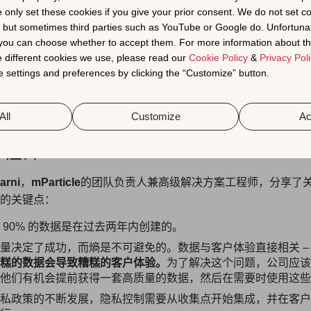
e only set these cookies if you give your prior consent. We do not set c
, but sometimes third parties such as YouTube or Google do. Unfortuna
强调了从第一天起收集数据的重要性，并特别确保数据团队了解业务
t you can choose whether to accept them. For more information about th
队应该从第一天起就参与到应用开发中
，以努力跟踪正确的行为
 different cookies we use, please read our
Cookie Policy
&
Privacy Poli
ulu 遵循了这种做法，并在应用发布后的一个月内发现哪些元素
 settings and preferences by clicking the “Customize” button.
阅。然后，这些数据在其后续业务战略中发挥了重要作用。
All
Customize
Ac
t kulkarni，mParticle 团队负责人
工程师
arni
，
mParticle
的团队负责人兼高级解决方案工程师，分享了
的关键点：
 90% 的数据是在过去两年内创建的。
量决定了成功，而熵是不可避免的。数据与客户体验直接相关 –
糕的数据会导致糟糕的客户体验。
为了解决这个问题，公司应该
他们有机会提前获得一套高质量的数据，然后在需要时使用这些
私政策的不断发展，隐私控制需要从收集点开始集成，并在客户