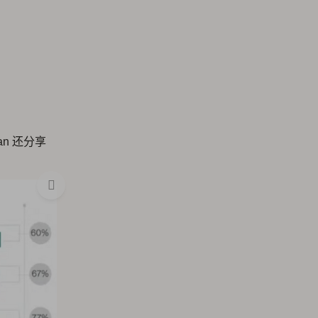
n 还分享
：