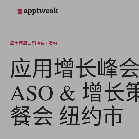
跳至内容
AppTweak
应用商店营销博客
/
活动
应用增长峰会
ASO & 增
餐会 纽约市