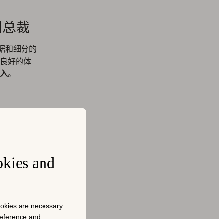
副总裁
据和细分的
良好的体
入
。
在购买的各
okies and
终是主要关
消费的用
可能留下来并
cookies are necessary
preference and