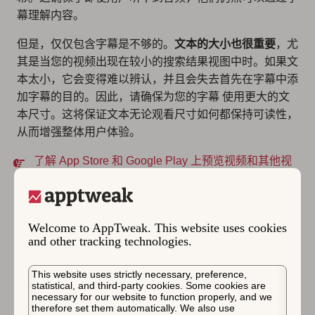
幕理解内容。
但是，仅仅包含字幕是不够的。
文本的大小也很重要
，尤
其是当您的视频出现在较小的搜索结果视图中时。如果文
本太小，它会变得难以辨认，并且会失去首先在字幕中添
加字幕的目的。因此，请确保为您的字幕
使用更大的文
本尺寸
。这将保证文本无论观看尺寸如何都保持可读性，
从而增强整体用户体验。
了解 App Store 和 Google Play 上预览视频和其他视
觉效果的尺寸和格式指南
通过自定产品页面适应您
Welcome to AppTweak. This website uses cookies
and other tracking technologies.
的目标受众
This website uses strictly necessary, preference,
statistical, and third-party cookies. Some cookies are
自定产品页面 (CPP)
通过提供一个定制的空间来展示这
necessary for our website to function properly, and we
些视频，从而提高您的应用预览视频的有效性。App
therefore set them automatically. We also use