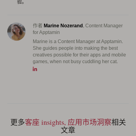
验。
作者
Marine Nozerand
, Content Manager
for Apptamin
Marine is a Content Manager at Apptamin.
She guides people into making the best
creatives possible for their apps and mobile
games, when not busy cuddling her cat.
更多
客座 insights, 应用市场洞察
相关
文章