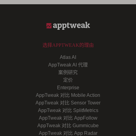
选择APPTWEAK的理由
Atlas AI
AppTweak AI 代理
案例研究
定价
Enterprise
AppTweak 对比 Mobile Action
AppTweak 对比 Sensor Tower
AppTweak 对比 SplitMetrics
AppTweak 对比 AppFollow
AppTweak 对比 Gummicube
AppTweak 对比 App Radar