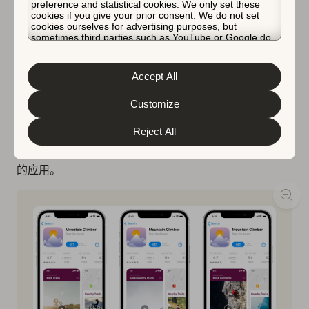
preference and statistical cookies. We only set these
Store 和 Google Play 都提供个性化的列表页面，它们是
cookies if you give your prior consent. We do not set
cookies ourselves for advertising purposes, but
扩大您的受众的绝佳机会。
sometimes third parties such as YouTube or Google do.
Unfortunately, we have no control over this, but you can
并非每个人都会来您的应用的列表页面寻找相同的东西。
choose whether to accept them. For more information
about the protection of your personal data and the
自定产品页面是实施更个性化的定位策略的好方法
。由于
Accept All
different cookies we use, please read our
Cookie Policy
您的预览视频必须针对特定的受众才能更有效，为什么不
&
Privacy Policy
. You can customize your cookie settings
and preferences by clicking the “Customize” button.
Customize
为每个细分市场都准备一个呢？
Reject All
这不一定意味着对您的视频本身进行大的更改。有时，仅
仅移动您所展示的内容的顺序就足以吸引另一个受众到您
的应用。