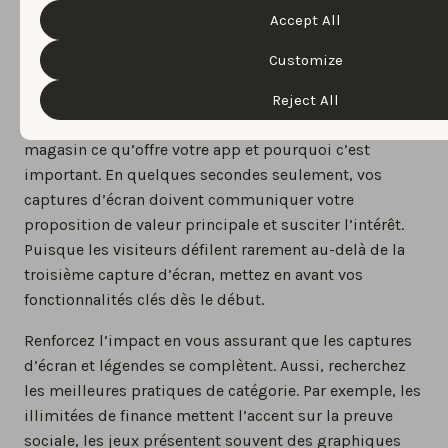
les captures d’écran
Accept All
d’application
Customize
Les Captures d’écran sont votre atout le plus fort
Reject All
pour montrer rapidement aux visiteurs intéressés du
magasin ce qu’offre votre app et pourquoi c’est
important. En quelques secondes seulement, vos
captures d’écran doivent communiquer votre
proposition de valeur principale et susciter l’intérêt.
Puisque les visiteurs défilent rarement au-delà de la
troisième capture d’écran, mettez en avant vos
fonctionnalités clés dès le début.
Renforcez l’impact en vous assurant que les captures
d’écran et légendes se complètent. Aussi, recherchez
les meilleures pratiques de catégorie. Par exemple, les
illimitées de finance mettent l’accent sur la preuve
sociale, les jeux présentent souvent des graphiques