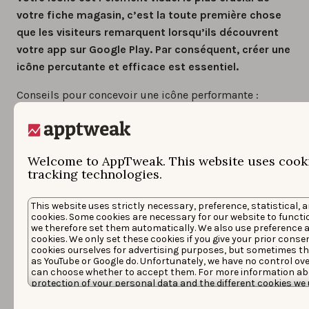
votre fiche magasin, c’est la toute première chose
que les visiteurs remarquent lorsqu’ils découvrent
votre app sur Google Play. Par conséquent, créer une
icône percutante et efficace est essentiel.
Conseils pour concevoir une icône performante :
Gardez-la simple
: Les designs épurés et
audacieux sont plus faciles à reconnaître —
surtout sur les petits écrans.
Welcome to AppTweak. This website uses cook
tracking technologies.
Maintenez la cohérence de marque
: Utilisez vos
couleurs principales, polices et style visuel pour
renforcer la familiarité.
This website uses strictly necessary, preference, statistical, 
cookies. Some cookies are necessary for our website to functi
Faites-la ressortir
: Dans les catégories saturées,
we therefore set them automatically. We also use preference a
l’unicité aide votre app à percer le bruit visuel.
cookies. We only set these cookies if you give your prior conse
cookies ourselves for advertising purposes, but sometimes th
as YouTube or Google do. Unfortunately, we have no control ove
can choose whether to accept them. For more information ab
protection of your personal data and the different cookies we 
Meilleures pratiques pour
our
Cookie Policy
&
Privacy Policy
. You can customize your coo
preferences by clicking the “Customize” button.