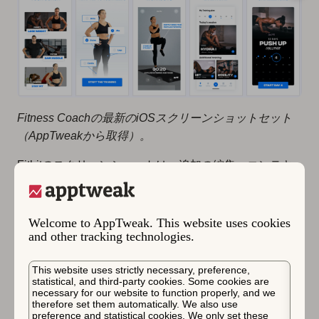
Fitness Coachの最新のiOSスクリーンショットセット
（AppTweakから取得）。
Fitbitのスクリーンショットは、追加の編集、コンテキ
スト、テキストなしでアプリのUIを示しています。これ
はFitbitの透明性を示していますが、説明がないと、視
聴者がアプリの独自のセールスポイントを理解するのに
Welcome to AppTweak. This website uses cookies
and other tracking technologies.
苦労する可能性があるため、コンバージョンを低下させ
る可能性があります。一方、
Fitness Coachはよりユー
This website uses strictly necessary, preference,
ザー中心のアプローチをとっています
。各スクリーンシ
statistical, and third-party cookies. Some cookies are
ョットはアプリの独自の価値を指摘し、ワークアウトが
necessary for our website to function properly, and we
therefore set them automatically. We also use
「オーダーメイド」であり「（ユーザーの）ニーズに適
preference and statistical cookies. We only set these