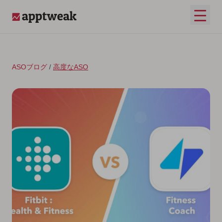
コンテンツへスキップ
メイ
AppTweak
ASOブログ
/
高度なASO