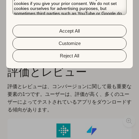
合している」とユーザーを納得させます。スクリーンシ
cookies if you give your prior consent. We do not set
cookies ourselves for advertising purposes, but
ョットのデザインはASOのベストプラクティスに従っ
sometimes third parties such as YouTube or Google do.
ており、より高いコンバージョン率につながる可能性が
Unfortunately, we have no control over this, but you can
choose whether to accept them. For more information
高いです。Fitness Coachは、動画もアップロードする
about the protection of your personal data and the
Accept All
different cookies we use, please read our
Cookie Policy
ことで、クリエイティブの取り組みをさらに別のレベル
&
Privacy Policy
. You can customize your cookie settings
に引き上げています。したがって、Fitness Coachがこ
and preferences by clicking the “Customize” button.
Customize
のラウンドで間違いなく勝利します！
Reject All
評価とレビュー
評価とレビューは、コンバージョンに関して最も重要な
要素の1つです。ユーザーは、評価が高く、多くのユー
ザーによってテストされているアプリをダウンロードす
る傾向があります。