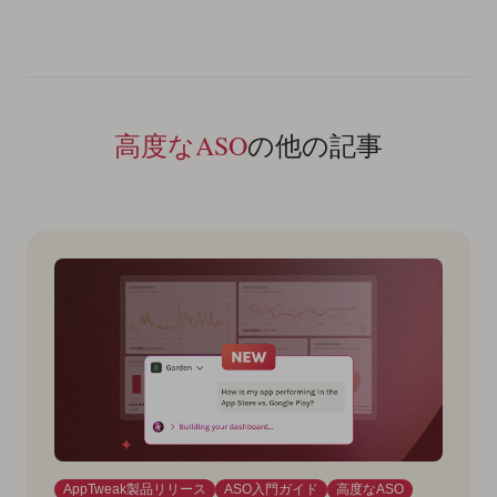
高度なASO
の他の記事
AppTweak製品リリース
ASO入門ガイド
高度なASO