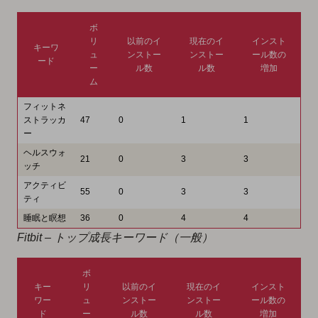
ボ
リ
以前のイ
現在のイ
インスト
キーワ
ュ
ンストー
ンストー
ール数の
ード
ー
ル数
ル数
増加
ム
フィットネ
ストラッカ
47
0
1
1
ー
ヘルスウォ
21
0
3
3
ッチ
アクティビ
55
0
3
3
ティ
睡眠と瞑想
36
0
4
4
Fitbit – トップ成長キーワード（一般）
ボ
キー
リ
以前のイ
現在のイ
インスト
ワー
ュ
ンストー
ンストー
ール数の
ド
ー
ル数
ル数
増加