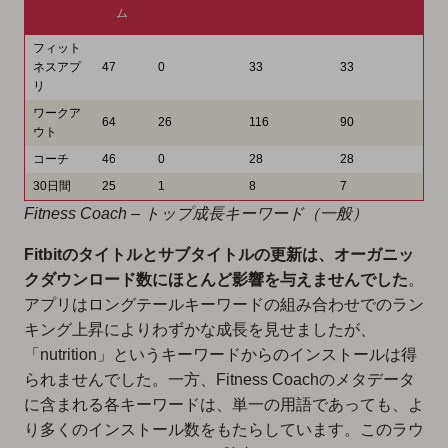
ム
フィット
ネスアプ
47
0
33
33
リ
ワークア
64
26
116
90
ウト
コーチ
46
0
28
28
30日間
25
1
8
7
Fitness Coach – トップ成長キーワード（一般）
Fitbitのタイトルとサブタイトルの更新は、オーガニッ
クダウンロード数にほとんど影響を与えませんでした
。
アプリはロングテールキーワードの組み合わせでのラン
キング上昇によりわずかな成長を見せましたが、
「nutrition」というキーワードからのインストールは得
られませんでした。一方、Fitness Coachのメタデータ
に含まれる各キーワードは、単一の用語であっても、よ
り多くのインストール数をもたらしています。このラウ