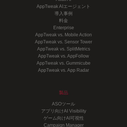
AppTweak AIエージェント
導入事例
料金
Enterprise
AppTweak vs. Mobile Action
AppTweak vs. Sensor Tower
AppTweak vs. SplitMetrics
AppTweak vs. AppFollow
AppTweak vs. Gummicube
AppTweak vs. App Radar
製品
ASOツール
アプリ向けAI Visibility
ゲーム向けAI可視性
Campaign Manager