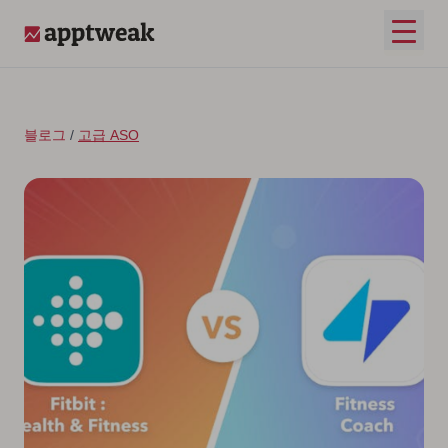
콘텐츠로 건너뛰기
메인 
AppTweak
블로그
/
고급 ASO