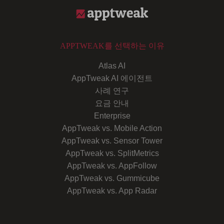
APPTWEAK를 선택하는 이유
Atlas AI
AppTweak AI 에이전트
사례 연구
요금 안내
Enterprise
AppTweak vs. Mobile Action
AppTweak vs. Sensor Tower
AppTweak vs. SplitMetrics
AppTweak vs. AppFollow
AppTweak vs. Gummicube
AppTweak vs. App Radar