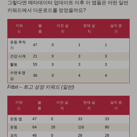
그렇다면 메타데이터 업데이트 이후 이 앱들은 어떤 일반
키워드에서 다운로드를 얻었을까요?
키워
볼
이전 설
현재 설
설치 증
드
륨
치
치
가
운동 추적
47
0
1
1
기
건강 시계
21
0
3
3
활동
55
0
3
3
수면 & 명
36
0
4
4
상
Fitbit – 최고 성장 키워드 (일반)
키워
볼
이전 설
현재 설
설치 증
드
륨
치
치
가
운동 앱
47
0
33
33
운동
64
26
116
90
코치
46
0
28
28