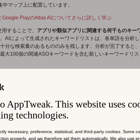
集中マップ上に配置しています。
reとGoogle PlayのAtlas AIについてさらに詳しく学ぶ
AIを使用することで、
アプリや類似アプリに関連する何千ものキー
。AIによって生成されたキーワードリストは、各単語を分析し
十分な検索量のあるもの
のみを残します。分析が完了すると、
最大100個の関連ASOキーワードを含む新しいキーワードリ
tels.com: Travel Booking
と
Adidas Running: Run Tracker
のア
って生成されたキーワードリストの2つの例です。完全なリスト
います。
o AppTweak. This website uses co
king technologies.
ictly necessary, preference, statistical, and third-party cookies. Some 
nction properly, and we therefore set them automatically. We also use 