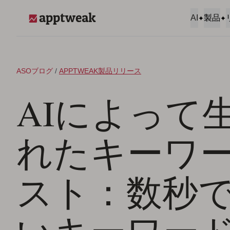
コンテンツへスキップ
AI
製品
AppTweak
ASOブログ
/
APPTWEAK製品リリース
AIによって
れたキーワ
スト：数秒