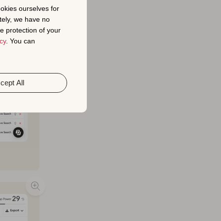
ookies ourselves for
tely, we have no
e protection of your
cy
. You can
cept All