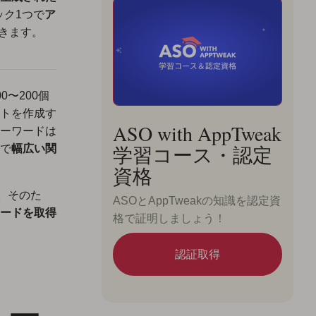
ック1つで
ア
きます。
〜200個
トを作成す
ASO with AppTweak
ーワードは
学習コース・認定
で
幅広い関
資格
。そのた
ASOとAppTweakの知識を認定資
ワードを取得
格で証明しましょう！
認証取得
キー