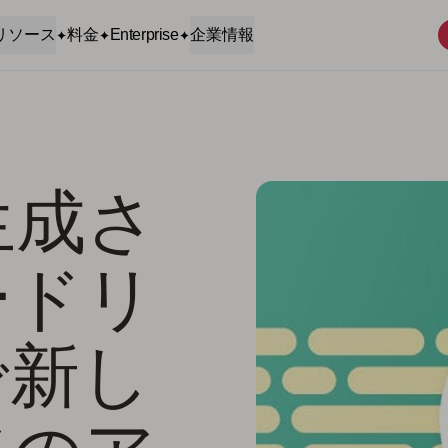
リソース
料金
Enterprise
企業情報
生成さ
ードリ
で新し