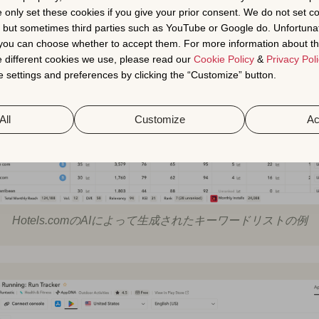
e only set these cookies if you give your prior consent. We do not set c
, but sometimes third parties such as YouTube or Google do. Unfortuna
t you can choose whether to accept them. For more information about th
 different cookies we use, please read our
Cookie Policy
&
Privacy Poli
 settings and preferences by clicking the “Customize” button.
All
Customize
Ac
Hotels.comのAIによって生成されたキーワードリストの例