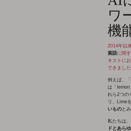
ワ
機
2014年以来
索語
に関す
キストにお
できました
例えば、「
は「lem
れら2つの
リ、Lim
いもの
とみ
私たちは、
ドとあらゆ