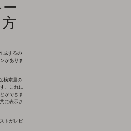
キー
る方
に作成するの
ンがありま
分な検索量の
す。これに
とができま
と共に表示さ
リストがレビ