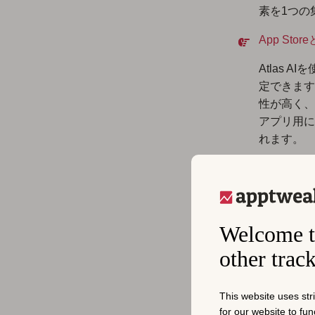
素を1つの
App Sto
Atlas 
定できます
性が高く、
アプリ用に
れます。
以下は、
Ho
るAIによ
を表示して
Welcome t
other trac
This website uses str
for our website to fu