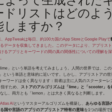
ードリストはどのよ
能しますか？
、AppTweakは毎日、約100カ国のApp StoreとGoogle Playで
るデータを収集してきました。このデータにより、アプリスト
けるアプリとキーワードの間の真の関係性についての理解を深
。
lime」という単語を考えてみましょう。人間の世界では、こ
on」という単語と意味的に近いです。しかし、アプリストアの
キーワードは全く異なります：前者は主に人気のスクーターレ
eを指すため、
ストアのアルゴリズムは「lime」と「scooter」
なし、両方とも「lemon」とは大きく異なると判断します。
Atlas AI
というマスターアルゴリズムを構築し、
あらゆる言語
る国や言語のアプリのアプリストア特有の意味
を1つの場所で