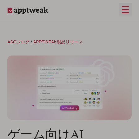
コンテンツへスキップ
メイ
AppTweak
ASOブログ
/
APPTWEAK製品リリース
ゲーム向けAI