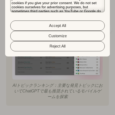
AIシステムがあなたのゲームをどのように認識している
cookies if you give your prior consent. We do not set
か、どのプレイヤーの意図で優位に立っているか、そし
cookies ourselves for advertising purposes, but
sometimes third parties such as YouTube or Google do.
て主要なトピックでどの競合他社がリードしているかを
Unfortunately, we have no control over this, but you can
明確に把握できます。
choose whether to accept them. For more information
about the protection of your personal data and the
Accept All
different cookies we use, please read our
Cookie Policy
&
Privacy Policy
. You can customize your cookie settings
and preferences by clicking the “Customize” button.
Customize
Reject All
AIトピックランキング：主要な発見トピックにお
いてChatGPTで最も推奨されているモバイルゲ
ームを探索