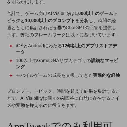
を明らかにします。
合計で、ゲーム向けAI Visibilityは
1,000以上のゲームト
ピック
と
10,000以上のプロンプト
を分析し、時間の経
過とともに集計された毎週のChatGPTの回答を提供し
ます。弊社のフレームワークは以下に基づいています：
iOSとAndroidにわたる
12年以上のアプリストアデ
ータ
100以上のGameDNAサブカテゴリの
詳細なマッピ
ング
モバイルゲームの成長を支援してきた
実践的な経験
プロンプト、トピック、時間を超えて結果を集計するこ
とで、AI Visibilityは個々のAI回答に自然に存在するノイ
ズや変動を抑えるのに役立ちます。
AppTweakでのみ利用可