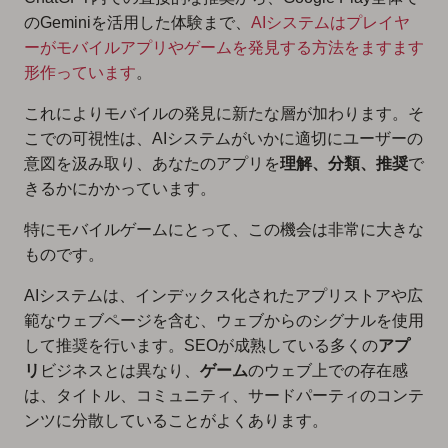
のGeminiを活用した体験まで、
AIシステムはプレイヤ
ーがモバイルアプリやゲームを発見する方法をますます
形作っています
。
これによりモバイルの発見に新たな層が加わります。そ
こでの可視性は、AIシステムがいかに適切にユーザーの
意図を汲み取り、あなたのアプリを
理解、分類、推奨
で
きるかにかかっています。
特にモバイルゲームにとって、この機会は非常に大きな
ものです。
AIシステムは、インデックス化されたアプリストアや広
範なウェブページを含む、ウェブからのシグナルを使用
して推奨を行います。SEOが成熟している多くの
アプ
リ
ビジネスとは異なり、
ゲーム
のウェブ上での存在感
は、タイトル、コミュニティ、サードパーティのコンテ
ンツに分散していることがよくあります。