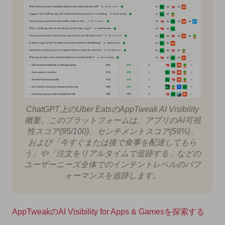
ChatGPT上のUber EatsのAppTweak AI Visibility
概要。このプラットフォームは、アプリのAI可視
性スコア(95/100)、センチメントスコア(59%)、
および「今すぐまたは後で食事を配達してもら
う」や「注文をリアルタイムで追跡する」などの
ユーザーニーズ全体でのインテントレベルのパフ
ォーマンスを追跡します。
AppTweakのAI Visibility for Apps & Gamesを探索する