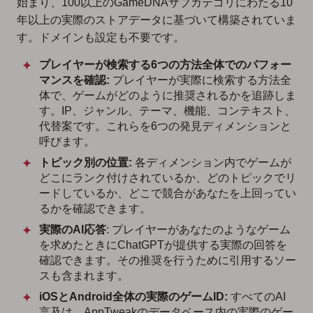
始まり、100以上のGameDNAサブカテゴリにわたる10
年以上の実際のストアデータに基づいて構築されていま
す。ドメインも設定も不要です。
プレイヤーが検索する6つの方法全体でのパフォー
マンスを確認:
プレイヤーが実際に検索する方法全
体で、ゲームがどのように推奨されるかを追跡しま
す。IP、ジャンル、テーマ、機能、コンテキスト、
代替案です。これらを6つの発見ディメンションと
呼びます。
トピック別の位置:
各ディメンション内でゲームが
どこにランク付けされているか、どのトピックでリ
ードしているか、どこで競合があなたを上回ってい
るかを確認できます。
実際のAI応答
: プレイヤーがあなたのようなゲーム
を求めたときにChatGPTが提供する実際の回答を
確認できます。その推奨を行うために引用するソー
スも含まれます。
iOSとAndroid全体の実際のゲームID:
すべてのAI
言及は、AppTweakのデータベース内の実際のゲー