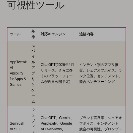
可視性ツール
基
ツール
対応AIエンジン
追跡内容
準
モ
バ
イ
AppTweak
ル
ChatGPT(2026年4月
インテント別のアプリ推
AI
ア
リリース、さらに多
奨、シェアオブボイス、ラ
Visibility
プ
くのプラットフォー
ンク位置、センチメント、
for Apps &
リ
ムが近日公開予定)
競合ベンチマーキング
Games
と
ゲ
ー
ム
ウ
ェ
ChatGPT、Gemini、
ブランド言及率、シェアオ
ブ
Semrush
Perplexity、Google
ブボイス、センチメント、
ド
AI SEO
AI Overviews、
競合の可視性、プロンプト
メ