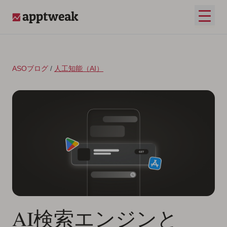
コンテンツへスキップ
メイ
AppTweak
ASOブログ
/
人工知能（AI）
AI検索エンジンと