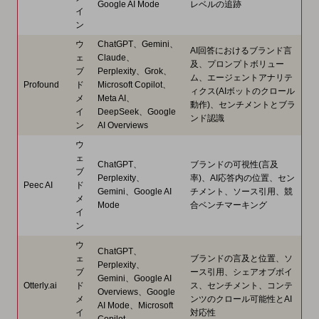
Google AI Mode
レベルの追跡
イ
ン
ウ
ChatGPT、Gemini、
AI回答におけるブランド言
ェ
Claude、
及、プロンプトボリュー
ブ
Perplexity、Grok、
ム、エージェントアナリテ
Profound
ド
Microsoft Copilot、
ィクス(AIボットのクロール
メ
Meta AI、
動作)、センチメントとブラ
イ
DeepSeek、Google
ンド認識
ン
AI Overviews
ウ
ェ
ChatGPT、
ブランドの可視性(言及
ブ
Perplexity、
率)、AI応答内の位置、セン
Peec AI
ド
Gemini、Google AI
チメント、ソース引用、競
メ
Mode
合ベンチマーキング
イ
ン
ウ
ChatGPT、
ェ
ブランドの言及と位置、ソ
Perplexity、
ブ
ース引用、シェアオブボイ
Gemini、Google AI
Otterly.ai
ド
ス、センチメント、コンテ
Overviews、Google
メ
ンツのクロール可能性とAI
AI Mode、Microsoft
イ
対応性