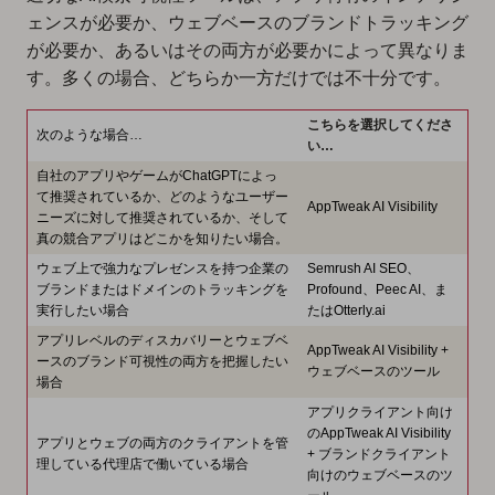
ェンスが必要か、ウェブベースのブランドトラッキング
が必要か、あるいはその両方が必要かによって異なりま
す。多くの場合、どちらか一方だけでは不十分です。
こちらを選択してくださ
次のような場合…
い…
自社のアプリやゲームがChatGPTによっ
て推奨されているか、どのようなユーザー
AppTweak AI Visibility
ニーズに対して推奨されているか、そして
真の競合アプリはどこかを知りたい場合。
ウェブ上で強力なプレゼンスを持つ企業の
Semrush AI SEO、
ブランドまたはドメインのトラッキングを
Profound、Peec AI、ま
実行したい場合
たはOtterly.ai
アプリレベルのディスカバリーとウェブベ
AppTweak AI Visibility +
ースのブランド可視性の両方を把握したい
ウェブベースのツール
場合
アプリクライアント向け
のAppTweak AI Visibility
アプリとウェブの両方のクライアントを管
+ ブランドクライアント
理している代理店で働いている場合
向けのウェブベースのツ