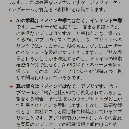
します。これは有用なシグナルですが、アプリマーケテ
ィングチームが答えるべき問いとは異なります。
AIの推奨はドメイン主導ではなく、インテント主導
です。
ユーザーがChatGPTに「支出を追跡するの
に最適なアプリは何ですか」と尋ねたとき、返って
くるのはアプリのリストであり、ウェブサイトへの
リンクではありません。AI検索エンジンはユーザー
のインテントを製品にマッチさせます。アプリが表
示されるかどうかを決定するのは、ドメインの検索
権威性だけではなく、AIが取得できるソース全体を
通じて、そのニーズとアプリがいかに明確かつ一貫
して関連付けられているかです。
真の競合はドメインではなく、アプリです。
ウェ
ブツールが「競合他社がAIで可視化されている」と
報告する場合、それは彼らのウェブサイトがどこか
で引用されたことを意味します。しかし、重要な競
合とは、自社アプリと同じ枠で推奨されているアプ
リのことです。アプリ特有のツールは、AIでの言及
を実際のアプリストアの掲載情報に紐付けるため、