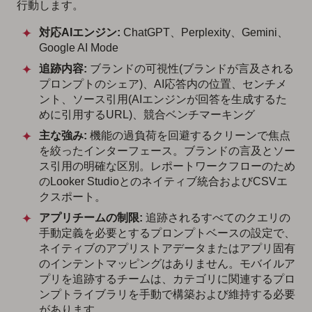
行動します。
対応AIエンジン:
ChatGPT、Perplexity、Gemini、
Google AI Mode
追跡内容:
ブランドの可視性(ブランドが言及される
プロンプトのシェア)、AI応答内の位置、センチメ
ント、ソース引用(AIエンジンが回答を生成するた
めに引用するURL)、競合ベンチマーキング
主な強み:
機能の過負荷を回避するクリーンで焦点
を絞ったインターフェース。ブランドの言及とソー
ス引用の明確な区別。レポートワークフローのため
のLooker Studioとのネイティブ統合およびCSVエ
クスポート。
アプリチームの制限:
追跡されるすべてのクエリの
手動定義を必要とするプロンプトベースの設定で、
ネイティブのアプリストアデータまたはアプリ固有
のインテントマッピングはありません。モバイルア
プリを追跡するチームは、カテゴリに関連するプロ
ンプトライブラリを手動で構築および維持する必要
があります。