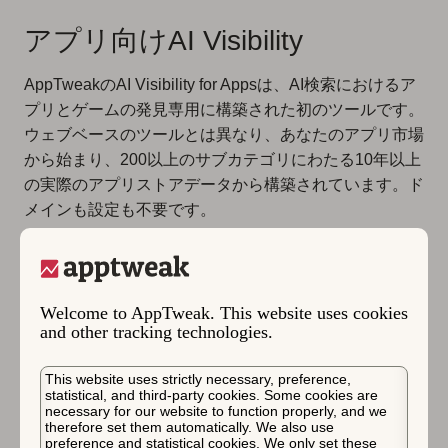
アプリ向けAI Visibility
AppTweakのAI Visibility for Appsは、AI検索におけるア
プリとゲームの発見専用に構築された初のツールです。
ウェブベースのツールとは異なり、あなたのアプリ市場
から始まり、200以上のサブカテゴリにわたる10年以上
の実際のアプリストアデータから構築されています。ド
メインも設定も不要です。
AI可視性スコア
: 追跡された10,000以上のプロンプ
ト全体でアプリがどれだけ可視化されているかを示
す0〜100の正規化されたスコアで、構築を開始す
Welcome to AppTweak. This website uses cookies
るための安定したベースラインが得られます。
and other tracking technologies.
センチメントスコア:
AI応答でアプリがどれだけ肯
定的に説明されているか、および最も重要なインテ
This website uses strictly necessary, preference,
ントで競合と比較してどうかを示します。
statistical, and third-party cookies. Some cookies are
necessary for our website to function properly, and we
インテントの可視性:
アプリが勝っているユーザー
therefore set them automatically. We also use
ニーズと負けているユーザーニーズを正確に確認で
preference and statistical cookies. We only set these