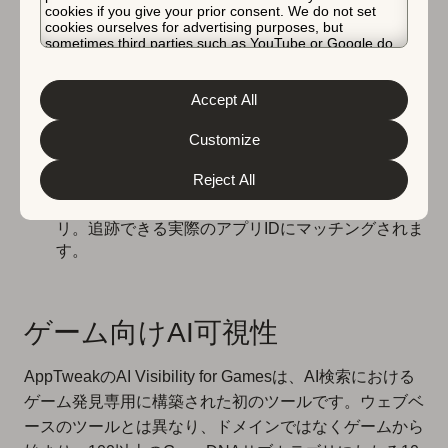
cookies if you give your prior consent. We do not set
きます。すべて、一般的なウェブ検索ではなく、
cookies ourselves for advertising purposes, but
人々が実際にアプリを検索する方法にマッピングさ
sometimes third parties such as YouTube or Google do.
れています。
Unfortunately, we have no control over this, but you can
choose whether to accept them. For more information
実際のAI応答:
ユーザーがあなたのようなアプリを
about the protection of your personal data and the
Accept All
different cookies we use, please read our
Cookie Policy
求めたときにChatGPTが提供する実際の回答を確
&
Privacy Policy
. You can customize your cookie settings
認できます。その推奨を行うために引用するソース
and preferences by clicking the “Customize” button.
Customize
も含まれます。
Reject All
競合インテリジェンス
: あなたのアプリと一緒に、
またはあなたのアプリの代わりに推奨されるアプ
リ。追跡できる実際のアプリIDにマッチングされま
す。
ゲーム向けAI可視性
AppTweakのAI Visibility for Gamesは、AI検索における
ゲーム発見専用に構築された初のツールです。ウェブベ
ースのツールとは異なり、ドメインではなくゲームから