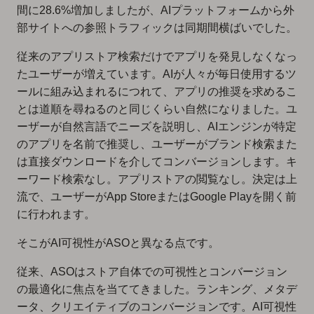
間に28.6%増加しましたが、AIプラットフォームから外
部サイトへの参照トラフィックは同期間横ばいでした。
従来のアプリストア検索だけでアプリを発見しなくなっ
たユーザーが増えています。AIが人々が毎日使用するツ
ールに組み込まれるにつれて、アプリの推奨を求めるこ
とは道順を尋ねるのと同じくらい自然になりました。ユ
ーザーが自然言語でニーズを説明し、AIエンジンが特定
のアプリを名前で推奨し、ユーザーがブランド検索また
は直接ダウンロードを介してコンバージョンします。キ
ーワード検索なし。アプリストアの閲覧なし。決定は上
流で、ユーザーがApp StoreまたはGoogle Playを開く前
に行われます。
そこがAI可視性がASOと異なる点です。
従来、ASOはストア自体での可視性とコンバージョン
の最適化に焦点を当ててきました。ランキング、メタデ
ータ、クリエイティブのコンバージョンです。AI可視性