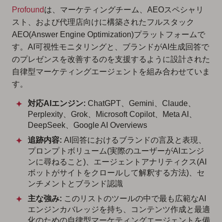
Profound
は、マーケティングチーム、AEOスペシャリ
スト、および代理店向けに構築されたフルスタック
AEO(Answer Engine Optimization)プラットフォームで
す。AI可視性モニタリングと、ブランドがAI生成回答で
のプレゼンスを改善するのを支援するように設計された
自律型マーケティングエージェントを組み合わせていま
す。
対応AIエンジン:
ChatGPT、Gemini、Claude、
Perplexity、Grok、Microsoft Copilot、Meta AI、
DeepSeek、Google AI Overviews
追跡内容:
AI回答におけるブランドの言及と表現、
プロンプトボリューム(実際のユーザーがAIエンジ
ンに尋ねること)、エージェントアナリティクス(AI
ボットがサイトをクロールして解釈する方法)、セ
ンチメントとブランド認識
主な強み:
このリストのツールの中で最も広範なAI
エンジンカバレッジを持ち、コンテンツ作成と最適
化のための自律型マーケティングエージェントを備