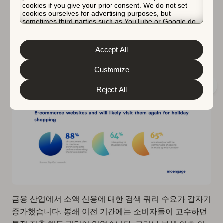
2021년 연휴 시즌은 사람들이 팬데믹에 대처하는 정도가
cookies if you give your prior consent. We do not set
cookies ourselves for advertising purposes, but
지역마다 다르기 때문에 작년에 비해 훨씬 더 큰 도전이
sometimes third parties such as YouTube or Google do.
될 것입니다. 더욱이 트렌드에 관해서는
Unfortunately, we have no control over this, but you can
국가마다
앱의 급
choose whether to accept them. For more information
증량, 리뷰 및 평점에 대한 기대치가 다릅니다. 그러나 온
about the protection of your personal data and the
Accept All
different cookies we use, please read our
Cookie Policy
라인 쇼핑은 많은 쇼핑객에게 주요 채널로 계속될 것입니
&
Privacy Policy
. You can customize your cookie settings
다.
and preferences by clicking the “Customize” button.
Customize
Reject All
금융 산업에서 소액 신용에 대한 검색 쿼리 수요가 갑자기
증가했습니다. 봉쇄 이전 기간에는 소비자들이 고수하던