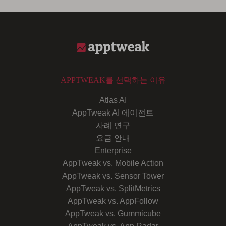
APPTWEAK를 선택하는 이유
Atlas AI
AppTweak AI 에이전트
사례 연구
요금 안내
Enterprise
AppTweak vs. Mobile Action
AppTweak vs. Sensor Tower
AppTweak vs. SplitMetrics
AppTweak vs. AppFollow
AppTweak vs. Gummicube