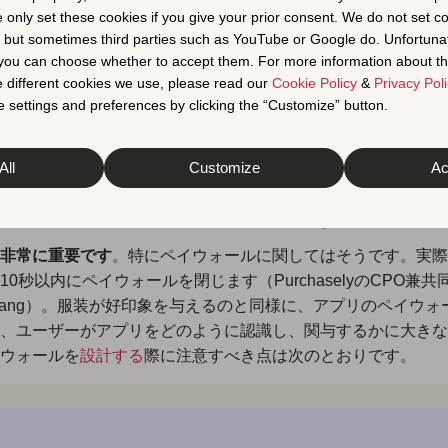
声と
評価またはレビュー
を追加します。
e only set these cookies if you give your prior consent. We do not set c
, but sometimes third parties such as YouTube or Google do. Unfortuna
t you can choose whether to accept them. For more information about th
識の醸成：
共有されたアイデンティティと目的の感覚を高めま
 different cookies we use, please read our
Cookie Policy
&
Privacy Poli
有を奨励し、進化するユーザー数を共有し、コホート/コミュ
 settings and preferences by clicking the “Customize” button.
モーションを提供します。
All
Customize
Ac
. 美学の力を利用する
非常に重要です
。特にペイウォールに関してはそうです。実際
10秒以内にペイウォールを閉じます（PurchaselyのCPO兼
f Grang）。服装が好印象を与えるのと同様に、アプリのペイウ
、ユーザーがアプリをどのように認識し、関与するかに大きな
ウォールを
設計する
際に注意すべき点は次のとおりです。