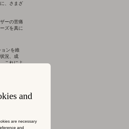
に、さまざ
ザーの苦痛
ーズを真に
ションを維
状況、成
。これによ
インダー、
じてユーザ
okies and
の意識の中
プリの認識
cookies are necessary
に示すユー
preference and