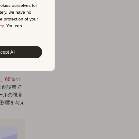
ookies ourselves for
tely, we have no
e protection of your
す。ソーシ
cy
. You can
ニティ固有
cept All
、
68％の
共同創設者で
ォールの視覚
影響を与え