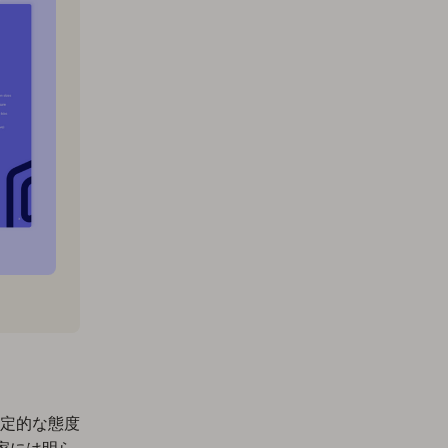
。
定的な態度