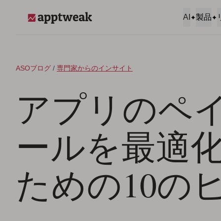
コンテンツへスキップ
AI
製品
AppTweak
ASOブログ
/
専門家からのインサイト
アプリのペ
ールを最適
ための10の