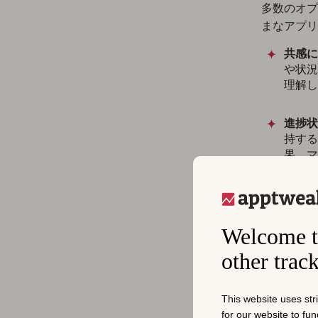
多数のオプ
まなアプリ
共感に
や状況
理解し
進捗状
持する
果、マ
り、成
一貫し
および
Welcome t
ーとや
other trac
に留ま
ソーシ
This website uses str
される
for our website to fu