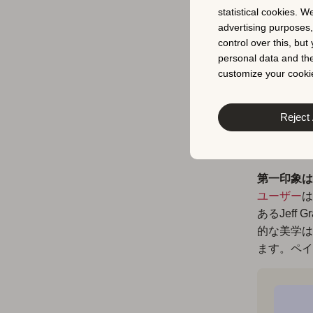
ザーの
statistical cookies. W
advertising purposes
control over this, bu
帰属意
personal data and the
ャル共
customize your cookie
のプロ
Reject 
3
第一印象は
ユーザー
は
あるJef
的な美学は
ます。ペイ