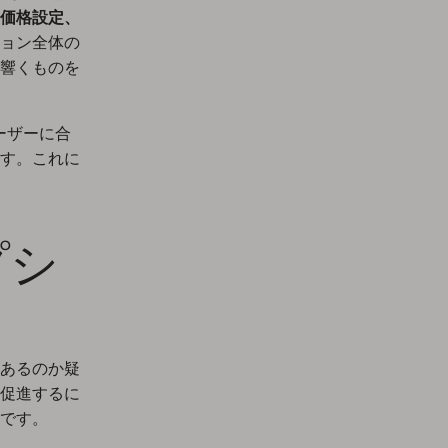
価格設定、
ョン全体の
響くものを
ーザーに合
す。これに
プシ
あるのか疑
促進するに
です。