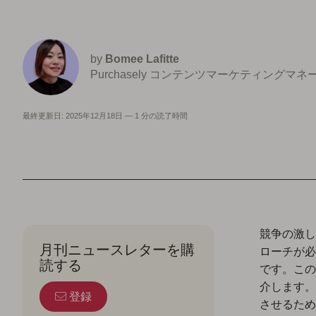
by
Bomee Lafitte
Purchasely コンテンツマーケティングマ
最終更新日:
2025年12月18日
—
1 分の読了時間
競争の激し
月刊ニュースレターを購
ローチが必
読する
です。この
介します。
登録
させるため