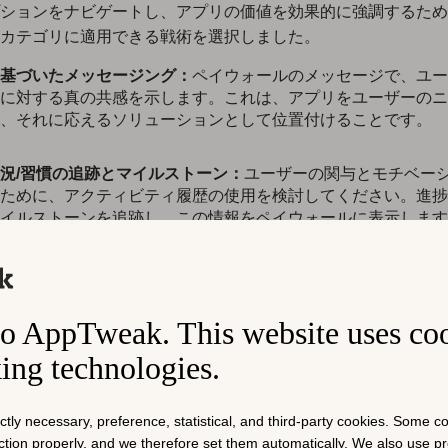
ションをナビゲートし、アプリの価値を効果的に強調するため
カテゴリに適用できる戦術を選択しました。
基づいたメッセージング：
ペイウォールのメッセージで、ユー
に対する真の共感を示します。これは、アプリをユーザーのニ
、それに応えるソリューションとして位置付けることです。
況/習慣の追跡とマイルストーン：
ユーザーの関与とモチベー
ために、アクティビティ履歴の使用を検討してください。進捗
イルストーンを追跡し、この情報をペイウォールに表示します
果とアプリから得られた価値を強調できます。
た定期的なエンゲージメント：
カスタマイズされた通知、リマ
ユーザーのジャーニーに沿ったさまざまなタッチポイントを通
o AppTweak. This website uses co
り取りし、定期的なエンゲージメントを維持し、常にユーザー
king technologies.
ります。
ャルプルーフ：
ソーシャルプルーフ要素を組み込むことで、ア
ictly necessary, preference, statistical, and third-party cookies. Some 
価値を高めます。アプリがどのように生活を変えたかを鮮やか
nction properly, and we therefore set them automatically. We also use 