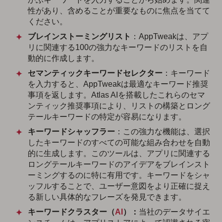
性があり、含めることが重要なものに焦点を当てて
ください。
ブレインストーミングリスト
：AppTweakは、アプ
リに関連する100の強力なキーワードのリストを自
動的に作成します。
セマンティックキーワード
セレクター
：キーワード
を入力すると、AppTweakは最適なキーワード推奨
事項を返します。Atlas AIを搭載したこれらのセマ
ンティック推奨事項により、リストの構築とロング
テールキーワードの特定が容易になります。
キーワードシャッフラー
：この強力な機能は、選択
したキーワードのすべての可能な組み合わせを自動
的に生成します。このツールは、アプリに関連する
ロングテールキーワードのアイデアをブレインスト
ーミングするのに特に有用です。キーワードをシャ
ッフルすることで、ユーザー意図をより正確に捉え
る新しい具体的なフレーズを発見できます。
キーワードクラスター（
AI
）：
当社のデータサイエ