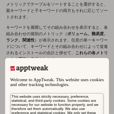
メトリックでテーブルをソートすることを選択すると、
親キーワードと子キーワードの両方もそれに応じてソー
トされます。
キーワードを展開してその組み合わせを表示すると、各
組み合わせの個別のメトリック（
ボリューム、難易度、
ランク、関連性
）が表示されます。任意の単一キーワー
ドについて、キーワードとその組み合わせによって促進
されるインストールの合計と併せて、
これらの各メトリ
ックの平均
も表示されます。
Welcome to AppTweak. This website uses cookies
and other tracking technologies.
ワンポイントアドバイス
This website uses strictly necessary, preference,
statistical, and third-party cookies. Some cookies are
necessary for our website to function properly, and we
キーワードは複数の組み合わせで繰り返され
therefore set them automatically. We also use
る可能性があり、
同じインストールが異なる
preference and statistical cookies. We only set these