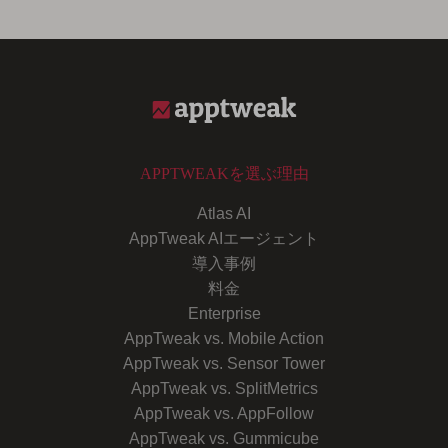
APPTWEAKを選ぶ理由
Atlas AI
AppTweak AIエージェント
導入事例
料金
Enterprise
AppTweak vs. Mobile Action
AppTweak vs. Sensor Tower
AppTweak vs. SplitMetrics
AppTweak vs. AppFollow
AppTweak vs. Gummicube