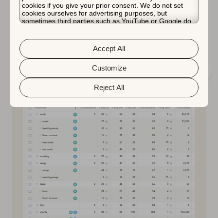
組み合わせで複数回カウントされる
可能性が
cookies if you give your prior consent. We do not set
cookies ourselves for advertising purposes, but
あります。その結果、インストールの合計は
sometimes third parties such as YouTube or Google do.
単なる指標的なメトリックであり、キーワー
Unfortunately, we have no control over this, but you can
choose whether to accept them. For more information
ド選択の主要な推進要因ではありません。
about the protection of your personal data and the
Accept All
different cookies we use, please read our
Cookie Policy
&
Privacy Policy
. You can customize your cookie settings
and preferences by clicking the “Customize” button.
Customize
Reject All