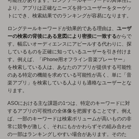
可能性があります。ロングテールキーワードの具体性に
より、アプリは正確なニーズを持つユーザーをターゲッ
トにでき、検索結果でのランキングが容易になります。
ロングテールキーワードが効果的である理由は、
ユーザ
ーの検索の背後にある意図により密接に一致する
からで
す。幅広いオーディエンスにアピールする代わりに、探
しているものを正確に知っているユーザーを引き付けま
す。例えば、「iPhone用オフライン音楽プレーヤー」
を検索している人は、あなたのアプリが提供する可能性
のある特定の機能を求めている可能性が高く、単に「音
楽アプリ」を検索している人よりも適格なユーザーとな
ります。
ASOにおける主な課題の1つは、特定のキーワードに対
するアプリの可視性の全体像を把握することです。例え
ば、一部のキーワードは検索ボリュームが高いものの非
常に競争が激しく、それにもかかわらず
その組み合わせ
の一部はランキングしやすい
場合があります。そのた