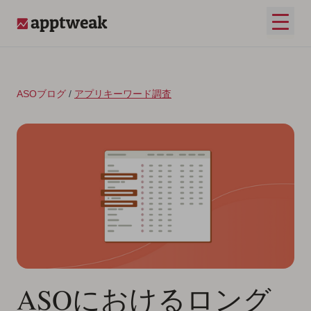
コンテンツへスキップ
メイ
AppTweak
ASOブログ
/
アプリキーワード調査
ASOにおけるロング