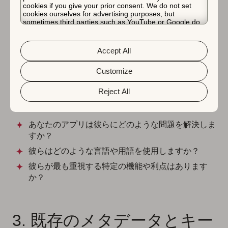
選択が導かれ、成功を測定するのに役立ちます。
cookies if you give your prior consent. We do not set
cookies ourselves for advertising purposes, but
sometimes third parties such as YouTube or Google do.
Unfortunately, we have no control over this, but you can
2. ターゲットオーディエン
choose whether to accept them. For more information
about the protection of your personal data and the
Accept All
スを調査する
different cookies we use, please read our
Cookie Policy
&
Privacy Policy
. You can customize your cookie settings
and preferences by clicking the “Customize” button.
Customize
ターゲットオーディエンスと、彼らが類似のアプリを発
Reject All
見する方法を特定してください。以下の質問を自問して
ください：
あなたのアプリは彼らにどのような問題を解決しま
すか？
彼らはどのような言語や用語を使用しますか？
彼らが最も重視する特定の機能や利点はあります
か？
3. 既存のメタデータとキー