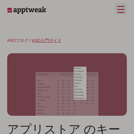
コンテンツへスキップ
メイ
AppTweak
ASOブログ
/
ASO入門ガイド
アプリストア のキー