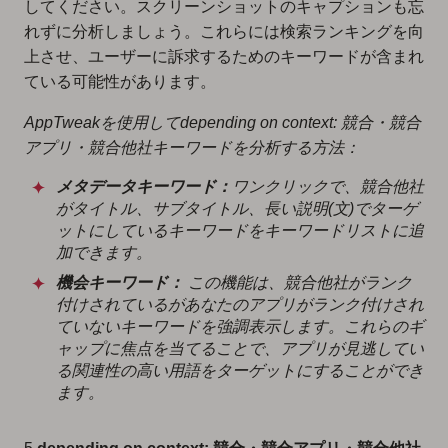
してください。スクリーンショットのキャプションも忘
れずに分析しましょう。これらには検索ランキングを向
上させ、ユーザーに訴求するためのキーワードが含まれ
ている可能性があります。
AppTweakを使用してdepending on context: 競合・競合
アプリ・競合他社キーワードを分析する方法：
メタデータキーワード：
ワンクリックで、競合他社
がタイトル、サブタイトル、長い説明(文)でターゲ
ットにしているキーワードをキーワードリストに追
加できます。
機会キーワード：
この機能は、競合他社がランク
付けされているがあなたのアプリがランク付けされ
ていないキーワードを強調表示します。これらのギ
ャップに焦点を当てることで、アプリが見逃してい
る関連性の高い用語をターゲットにすることができ
ます。