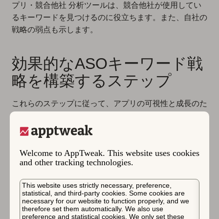
プリ・競合他社 分析ツールは、競合他社が使用してい
るキーワードを見つけるのに役立ちます。また、自社の
戦略の弱点も示します。
効果的なASOキーワード戦
略を構築するステップ
これらのステップに従って、アプリの可視性と成長のた
めの強固な基盤を設定してください。
1. 目標を定義する
Welcome to AppTweak. This website uses cookies
and other tracking technologies.
始める前に、キーワード戦略で達成したいことを明確に
してください。検索ランキングの改善、新市場への拡
This website uses strictly necessary, preference,
statistical, and third-party cookies. Some cookies are
大、新しいオーディエンスセグメントへのリーチを目指
necessary for our website to function properly, and we
therefore set them automatically. We also use
していますか？明確な目標を持つことで、キーワードの
preference and statistical cookies. We only set these