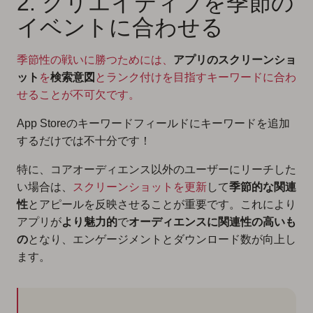
2. クリエイティブを季節の
イベントに合わせる
季節性の戦いに勝つためには、
アプリのスクリーンショ
ット
を
検索意図
とランク付けを目指すキーワードに合わ
せることが不可欠です。
App Storeのキーワードフィールドにキーワードを追加
するだけでは不十分です！
特に、コアオーディエンス以外のユーザーにリーチした
い場合は、
スクリーンショットを更新
して
季節的な関連
性
とアピールを反映させることが重要です。これにより
アプリが
より魅力的
で
オーディエンスに関連性の高いも
の
となり、エンゲージメントとダウンロード数が向上し
ます。