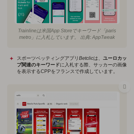
Trainlineは米国App Storeでキーワード「paris
metro」に入札しています。 出典: AppTweak
スポーツベッティングアプリ
Betclic
は、
ユーロカッ
プ関連のキーワード
に入札する際、サッカーの画像
を表示するCPPをフランスで作成しています。