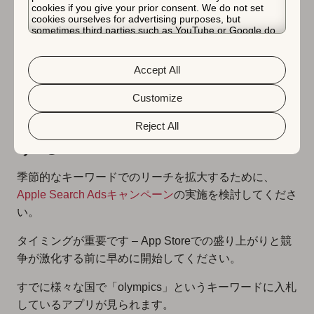
ストリーミングアプリPeacockは、AppTweakの
cookies if you give your prior consent. We do not set
米国App Storeで、パリでの upcoming Summer
cookies ourselves for advertising purposes, but
sometimes third parties such as YouTube or Google do.
Olympicsの放送を宣伝するためにスクリーンシ
Unfortunately, we have no control over this, but you can
ョットを更新しました。
choose whether to accept them. For more information
about the protection of your personal data and the
Accept All
different cookies we use, please read our
Cookie Policy
&
Privacy Policy
. You can customize your cookie settings
and preferences by clicking the “Customize” button.
Customize
3. Apple Search Adsで加速
Reject All
する
季節的なキーワードでのリーチを拡大するために、
Apple Search Adsキャンペーン
の実施を検討してくださ
い。
タイミングが重要です – App Storeでの盛り上がりと競
争が激化する前に早めに開始してください。
すでに様々な国で「olympics」というキーワードに入札
しているアプリが見られます。