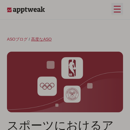
コンテンツへスキップ
メイ
AppTweak
ASOブログ
/
高度なASO
スポーツにおけるア