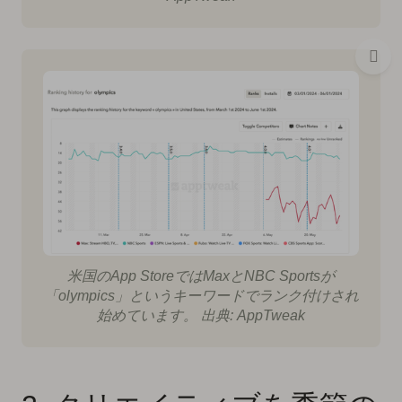
米国のApp StoreではMaxとNBC Sportsが
「olympics」というキーワードでランク付けされ
始めています。 出典: AppTweak