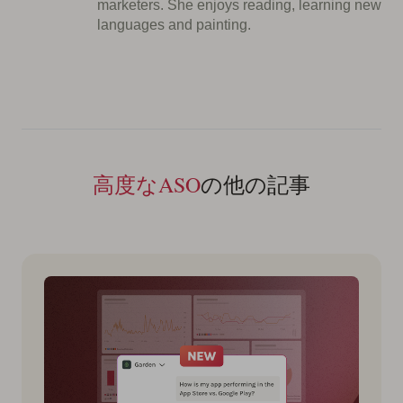
marketers. She enjoys reading, learning new
languages and painting.
高度なASO
の他の記事