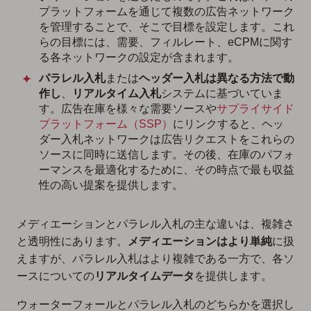
プラットフォームを通じて複数の広告ネットワーク
を管理する
ことで、そこで目標を設定します。これ
らの目標には、需要、フィルレート、eCPMに関す
る各ネットワークの設定が含まれます。
パラレル入札
または
ヘッダー入札は異なる方法で動
作し
、
リアルタイム入札
システムに基づいていま
す。広告在庫を様々な需要ソースや
サプライサイド
プラットフォーム（SSP）
にリンクすると、ヘッ
ダー入札ネットワークは広告リクエストをこれらの
ソースに同時に送信します。その後、在庫のパフォ
ーマンスを最適化するために、その時点で最も収益
性の高い提案を提供します。
メディエーションとパラレル入札の主な違いは、複雑さ
と透明性にあります。
メディエーションはより単純
に扱
えますが、パラレル入札はより複雑である一方で、各ソ
ースについての
リアルタイムデータ
を提供します。
ウォーターフォールとパラレル入札のどちらかを選択し