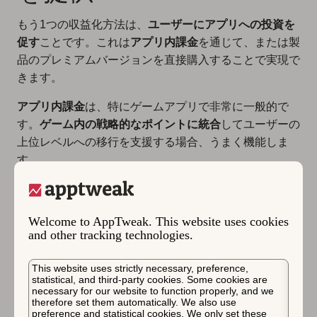
もう1つの収益化方法は、
ユーザーにアプリへの投資を
促す
ことです。これは
アプリ内課金
を通じて、または製
品のプレミアムバージョンを直接購入することで実現で
きます。
アプリ内課金
は、特にゲームアプリで非常に一般的で
す。
ゲーム内の戦略的なポイントに統合
してユーザーの
上位レベルへの移行を支援する場合、うまく機能しま
す。
通常、基本機能を備えた無料アプリをリリースし、有料
のプレミアムサービスを提供します。これらのプレミア
Welcome to AppTweak. This website uses cookies
ムサービスには、次のレベルへの素早い移行、追加のラ
and other tracking technologies.
イフの獲得、デートアプリで見られるような追加のプレ
ミアム機能の使用などが含まれます。
This website uses strictly necessary, preference,
statistical, and third-party cookies. Some cookies are
アプリを収益化するために使用できるアプリ内課金に
necessary for our website to function properly, and we
therefore set them automatically. We also use
は、さまざまな種類があります：
preference and statistical cookies. We only set these