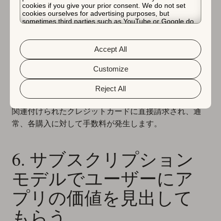
cookies if you give your prior consent. We do not set
コインやゲームのライフなど、使用すると消費され
cookies ourselves for advertising purposes, but
sometimes third parties such as YouTube or Google do.
る
消費型アイテム
Unfortunately, we have no control over this, but you can
新しいキャラクターの購入や隠しゲームレベルのロ
choose whether to accept them. For more information
about the protection of your personal data and the
ック解除など、永続的なアクセスを提供する
非消費
Accept All
different cookies we use, please read our
Cookie Policy
型アイテム
&
Privacy Policy
. You can customize your cookie settings
and preferences by clicking the “Customize” button.
Customize
ユーザーは実際のお金を使ってこれらの機能
やデジタル
Reject All
資産を購入します。購入は、App StoreやGoogle Playに
関連付けられたクレジットカードに直接請求され、通
常、各購入に対して手数料が発生します。
6. サブスクリプション
モデルでユーザーにア
プリの価値を見出して
もらう