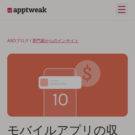
コンテンツへスキップ
メイ
AppTweak
ASOブログ
/
専門家からのインサイト
モバイルアプリの収