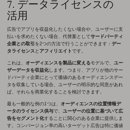
7. データライセンスの
活用
広告でアプリを収益化したくない場合や、ユーザーに支
払いを求めたくない場合、代替案として
サードパーティ
企業との取引
を2つの方法で行うことができます：
デー
タライセンス
と
アフィリエイト
です。
これは、
オーディエンスを製品に変える
モデルで、
ユー
ザーデータを収益化
します。つまり、アプリが他のサー
ドパーティ企業にとって価値のあるオーディエンスデー
タを収集している場合、ユーザーの明示的な同意があれ
ば、それらを商業化することを検討できます。
最も一般的な例の1つは、
オーディエンスの位置情報デ
ータのライセンス供与
で、
ユーザーの位置に基づいて広
告をセグメント化
することに関心のある企業に提供しま
す。コンバージョン率の高いターゲット広告は特に価値