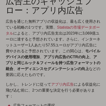
広告主のキャッシュフ
ロー：アプリ内広告
広告を通じた無料アプリの収益化は、最も広く使用され
ている戦略の1つです。実際、
Statistaの市場データポー
タル
によると、アプリ内広告支出は2023年に3,069億ユ
ーロに達すると予想されています。さらに、インターネ
ットユーザー1人あたり57.55ユーロがアプリ内広告に
費やされると予想されています。この関心は、
モバイル
デバイスの使用増加
、
アプリ内広告のCTRの向上
、
ア
プリと同じルック＆フィールを持つ広告フォーマットの
統合
、
オーディエンスセグメンテーションの向上
などの
要因に応えたものです。
しかし、トレンドに従って
アプリ内広告
による収益化に
飛び込む前に、2つの重要な決定を行う必要がありま
す：
広告フォーマットの選択