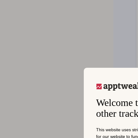
Welcome t
App Sto
other trac
ここでわか
しいIAE
This website uses str
アプリ内イ
for our website to fu