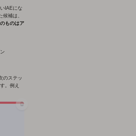
IAEにな
た候補は、
のものはア
ン
次のステッ
す。例え