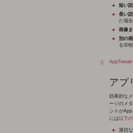
短い説
長い説
た場合
画像ま
別の画
る30
AppTw
アプ
効果的なメ
ージのメタ
ントがAp
には
以下の
適切な