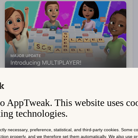
o AppTweak. This website uses co
reでのScrabble® Goのアプリ内イベント。 出典: AppTweak
king technologies.
るように、
Scrabble® Go
は、新しいマルチプレイヤー機能を
を公開しました。
ictly necessary, preference, statistical, and third-party cookies. Some 
ベントは、
期間限定のプロモーション
や特別オファーと関連付
nction properly, and we therefore set them automatically. We also use 