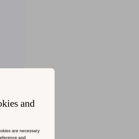
okies and
宣伝する新
cookies are necessary
けられるこ
preference and