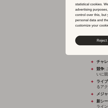
とがよくあ
statistical cookies. W
な新機能の
advertising purposes
control over this, bu
Scrabble®
personal data and the
トバッジを
customize your cookie
ザーと既存
は、新機能
Reject 
のアップデ
App S
チャレ
競争
:
いに競
ライブ
るアク
メジャ
新シー
ライン