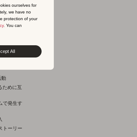
以上の、重要
ookies ourselves for
tely, we have no
e protection of your
ト
」イベン
cy
. You can
、新規ユー
ble® Go
判断し、こ
cept All
通りです。
活動
るために互
ムで発生す
入
ストーリー