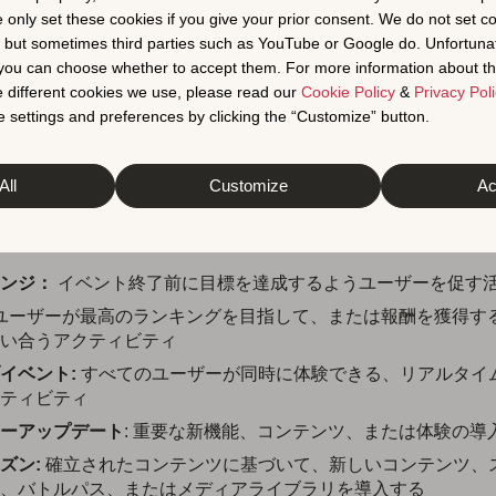
ります。しかし、UI調整やバグ修正のような軽微な機能強化
e only set these cookies if you give your prior consent. We do not set c
リリースもIAEに該当します。
, but sometimes third parties such as YouTube or Google do. Unfortuna
t you can choose whether to accept them. For more information about th
 Go
は、新機能のリリースに合わせて、「
メジャーアップデー
 different cookies we use, please read our
Cookie Policy
&
Privacy Poli
適切に使用しました。このバッジはイベント名の上に配置され
 settings and preferences by clicking the “Customize” button.
ユーザーの両方にイベントの概要を素早く提供します。
Scrab
のプロモーションが適切なアプリ内イベントであると効果的に
All
Customize
Ac
ートにふさわしいイベントバッジを選択しました。
toreで利用可能なアプリ内イベントバッジの完全なリストは以下の
ンジ：
イベント終了前に目標を達成するようユーザーを促す
 ユーザーが最高のランキングを目指して、または報酬を獲得す
い合うアクティビティ
イベント:
すべてのユーザーが同時に体験できる、リアルタイ
ティビティ
ーアップデート
: 重要な新機能、コンテンツ、または体験の導
ズン:
確立されたコンテンツに基づいて、新しいコンテンツ、
、バトルパス、またはメディアライブラリを導入する