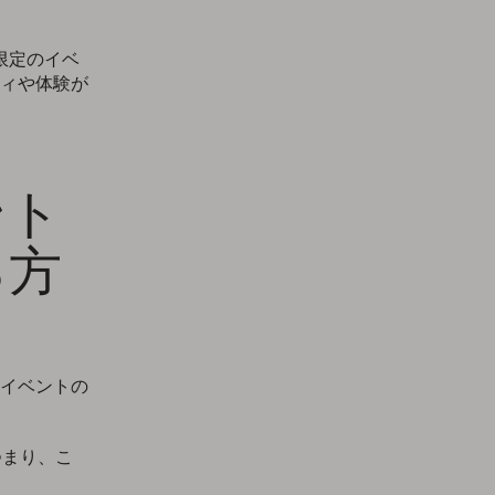
限定のイベ
ィや体験が
ント
る方
イベントの
つまり、こ