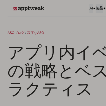
コンテンツへスキップ
AI
製品
AppTweak
ASOブログ
/
高度なASO
アプリ内イ
の戦略とベ
ラクティス