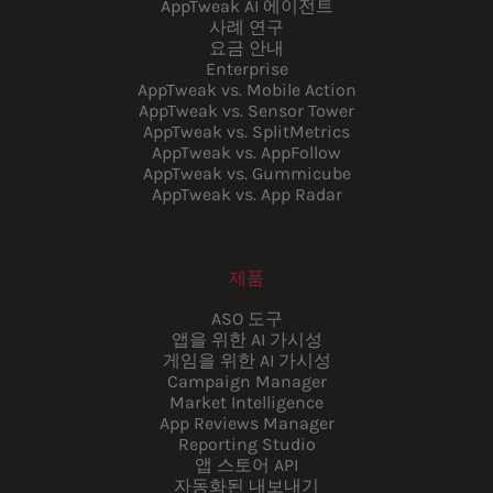
AppTweak AI 에이전트
사례 연구
요금 안내
Enterprise
AppTweak vs. Mobile Action
AppTweak vs. Sensor Tower
AppTweak vs. SplitMetrics
AppTweak vs. AppFollow
AppTweak vs. Gummicube
AppTweak vs. App Radar
제품
ASO 도구
앱을 위한 AI 가시성
게임을 위한 AI 가시성
Campaign Manager
Market Intelligence
App Reviews Manager
Reporting Studio
앱 스토어 API
자동화된 내보내기