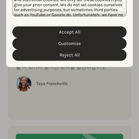
give your prior consent. We do not set cookies ourselves
for advertising purposes, but sometimes third parties
such as YouTube or Google do. Unfortunately, we have no
control over this, but you can choose whether to accept
them. For more information about the protection of your
personal data and the different cookies we use, please
Accept All
Cookie Policy
Privacy Policy
read our
&
. You can
customize your cookie settings and preferences by
2024년 04월 22일
Customize
AppTweak에서 ASO를 강화할 10가지
clicking the “Customize” button.
숨겨진 보석을 발견하십시오.
Reject All
AppTweak에서 귀하의 ASO를 강화하는 데 도움이
될 이 10가지 숨겨진 보석을 발견하십시오.
Taya Franchville