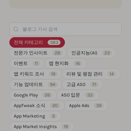
블로그 기사 검색
전체 카테고리
383
전문가 인사이트
28
인공지능(AI)
23
이벤트
11
앱 현지화
16
앱 키워드 조사
19
리뷰 및 평점 관리
14
기능 업데이트
94
고급 ASO
71
Google Play
26
ASO 입문
33
AppTweak 소식
20
Apple Ads
39
App Marketing
3
App Market Insights
19