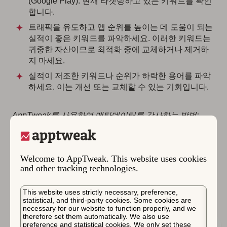
(Google Play). 현재 타겟팅하고 있는 키워드를 확인
합니다.
트래픽을 유도하고 앱 순위를 높이는 데 도움이 되는
실적이 좋은 키워드를 파악하세요. 이러한 키워드는
귀중한 자산이므로 최적화 중에 교체하거나 제거하
지 마세요.
실적이 저조한 키워드나 순위가 하락한 용어를 파악
하세요. 이는 개선 또는 교체할 수 있는 기회입니다.
AppTweak를 사용하여 메타데이터를 감사하는 방법:
메타데이터 키워드 선택기로 시작하여 기존의 모든
메타데이터 키워드를 키워드 목록에 통합하세요.
Welcome to AppTweak. This website uses cookies
그런 다음 성과를 분석하세요.
키워드 순위
및
키워드
and other tracking technologies.
당 오가닉 설치 수
를 확인하여 어떤 키워드가 결과를
유도하고 어떤 키워드는 개선이 필요한지 파악하세
This website uses strictly necessary, preference,
요.
statistical, and third-party cookies. Some cookies are
necessary for our website to function properly, and we
therefore set them automatically. We also use
preference and statistical cookies. We only set these