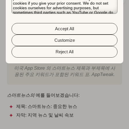
cookies if you give your prior consent. We do not set
cookies ourselves for advertising purposes, but
sometimes third parties such as YouTube or Google do.
Unfortunately, we have no control over this, but you can
choose whether to accept them. For more information
about the protection of your personal data and the
Accept All
different cookies we use, please read our
Cookie Policy
&
Privacy Policy
. You can customize your cookie settings
and preferences by clicking the “Customize” button.
Customize
Reject All
미국 App Store 의 스마트뉴스 제목과 부제목에 사
용된 주요 키워드가 포함된 키워드 표. AppTweak.
스마트뉴스의
예를 들어보겠습니다:
제목: 스마트뉴스: 중요한 뉴스
자막: 지역 뉴스 및 날씨 속보