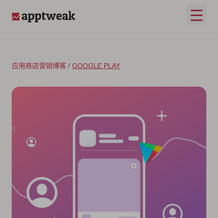
跳至内容
打开
AppTweak
应用商店营销博客
/
GOOGLE PLAY