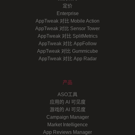
定价
Enterprise
AppTweak 对比 Mobile Action
AppTweak 对比 Sensor Tower
AppTweak 对比 SplitMetrics
AppTweak 对比 AppFollow
AppTweak 对比 Gummicube
AppTweak 对比 App Radar
产品
ASO工具
应用的 AI 可见度
游戏的 AI 可见度
Campaign Manager
Market Intelligence
App Reviews Manager