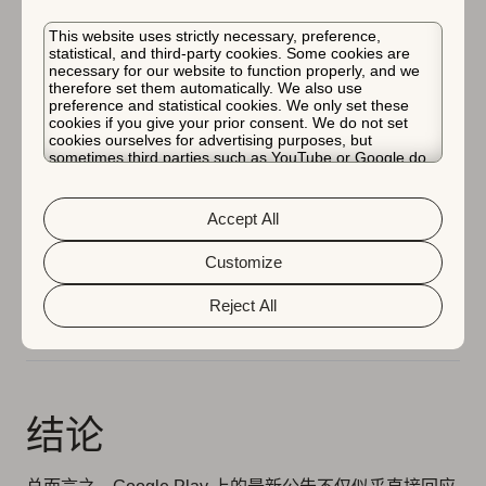
配置多个基本套餐和优惠
的可能性：订阅中的每个基本套
This website uses strictly necessary, preference,
餐将定义不同的计费周期和续订类型，从而允许开发者提
statistical, and third-party cookies. Some cookies are
供任何期限的月度和年度自动续订套餐（以及预付费套
necessary for our website to function properly, and we
therefore set them automatically. We also use
餐）。每个基本套餐还将允许提供多种优惠以优化变现，
preference and statistical cookies. We only set these
cookies if you give your prior consent. We do not set
例如免费试用或升级到更高级套餐的折扣。
cookies ourselves for advertising purposes, but
sometimes third parties such as YouTube or Google do.
最后，Google 更新了其应用内消息 API，以
允许开发者
Unfortunately, we have no control over this, but you can
choose whether to accept them. For more information
向支付被拒绝的用户显示消息
，从而有助于防止用户因忘
about the protection of your personal data and the
Accept All
记更新购买信息而失去某些应用功能的访问权限时出现技
different cookies we use, please read our
Cookie Policy
&
Privacy Policy
. You can customize your cookie settings
术流失。这样一个简单的步骤对于维持收入至关重要，因
and preferences by clicking the “Customize” button.
Customize
为 Google 分享说，早期试用该功能的用户发现他们的
订
阅恢复率翻倍
。
Reject All
结论