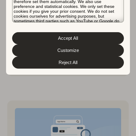
therefore set them automatically. We also use
preference and statistical cookies. We only set these
Search Ads
应用营销
cookies if you give your prior consent. We do not set
2025年6月17日
cookies ourselves for advertising purposes, but
sometimes third parties such as YouTube or Google do.
最新发布：2025 年金融 应用 洞
Unfortunately, we have no control over this, but you can
察快照报告
choose whether to accept them. For more information
about the protection of your personal data and the
Accept All
different cookies we use, please read our
Cookie Policy
获取 2025 年金融 Apple Ads 性能基准。
&
Privacy Policy
. You can customize your cookie settings
and preferences by clicking the “Customize” button.
Customize
Micah Motta
Reject All