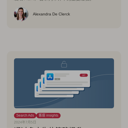
Alexandra De Clerck
Search Ads
客座 insights
2024年7月5日