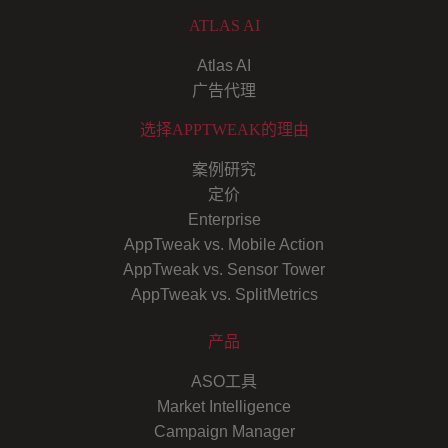
ATLAS AI
Atlas AI
广告代理
选择APPTWEAK的理由
案例研究
定价
Enterprise
AppTweak vs. Mobile Action
AppTweak vs. Sensor Tower
AppTweak vs. SplitMetrics
产品
ASO工具
Market Intelligence
Campaign Manager