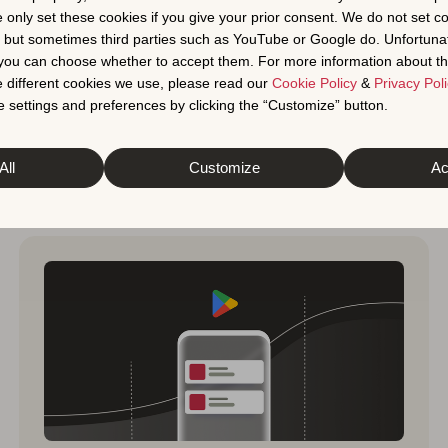
e only set these cookies if you give your prior consent. We do not set c
了解 Google I/O 2024 关于 AI 和 Google Play 更新
, but sometimes third parties such as YouTube or Google do. Unfortuna
的重要亮点。
t you can choose whether to accept them. For more information about th
 different cookies we use, please read our
Cookie Policy
&
Privacy Poli
 settings and preferences by clicking the “Customize” button.
Simon Thillay
All
Customize
Ac