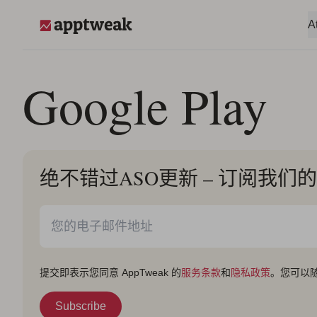
跳至内容
A
AppTweak
Google Play
绝不错过ASO更新 – 订阅我们
提交即表示您同意 AppTweak 的
服务条款
和
隐私政策
。您可以