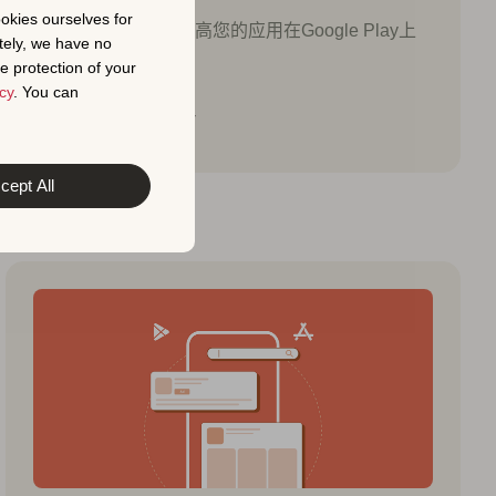
ookies ourselves for
使用此ASO清单来提高您的应用在Google Play上
tely, we have no
的可见性。
e protection of your
cy
. You can
Sukanya Sur
cept All