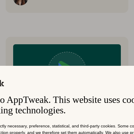
o AppTweak. This website uses co
Google Play
人工智能 (AI)
高级 ASO
king technologies.
2024年5月23日
Google I/O 2024 亮点：AI 和
ictly necessary, preference, statistical, and third-party cookies. Some 
Google Play 更新
nction properly, and we therefore set them automatically. We also use 