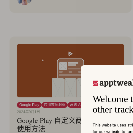
Welcome t
Google Play
应用市场洞察
高级 ASO
other trac
2024年9月1日
Google Play 自定义商店列表及其
This website uses str
使用方法
for our website to fu