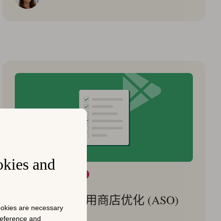
okies and
Google Play
Start ASO
2024年4月11日
Google Play应用商店优化 (ASO)
cookies are necessary
清单
preference and