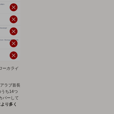
非ローカライ
アラブ首長
のうち14つ
をカバーして
により多く