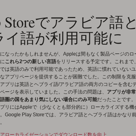
p Storeでアラビア語
ライ語が利用可能に
になったかもしれませんが、Appleは間もなく製品ページのロ
に
これら2つの新しい言語
をリリースする予定です。これまで、Ap
では英語のみで利用可能であったため、英語に慣れていないユ
なアプリページを提供することが困難でした。この制限を克服
アプリは英語とヘブライ語/アラビア語の両方のコピーを含む
ページを表示していました。この手法の問題は、
アプリが非常
語圏の国をあまり気にしない場合にのみ可能
だったことです。
プリにはAppleで（少なくとも部分的に）ローカライズする機
Google Play Storeでは、アラビア語とヘブライ語はかな
。
アローカライゼーションでダウンロード数を向上