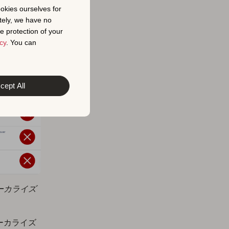
ookies ourselves for
tely, we have no
e protection of your
cy
. You can
cept All
ーカライズ
ーカライズ