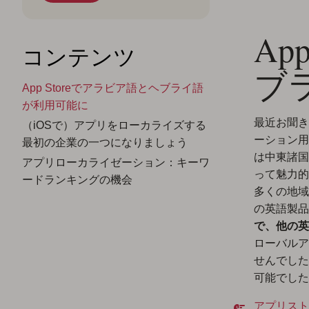
Ap
コンテンツ
ブ
App Storeでアラビア語とヘブライ語
が利用可能に
最近お聞き
（iOSで）アプリをローカライズする
ーション用
最初の企業の一つになりましょう
は中東諸国
アプリローカライゼーション：キーワ
って魅力的
ードランキングの機会
多くの地域
の英語製品
で、他の英
ローバルア
せんでした。
可能でした
アプリスト