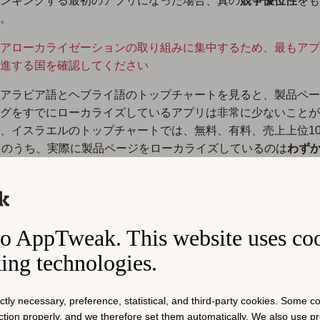
ンキングする最初のアプリになった場合、真の
競争優位性
をも
。
アローカライゼーションの取り組みに集中するため、最もアプ
進する国を確認してください
アラビア語とヘブライ語のトップチャートを見ると、製品ペー
グをすでにローカライズしているアプリは非常に少ないことが
、イスラエルのトップチャートでは、無料、有料、売上上位1
リのうち、実際に製品ページをローカライズしているのは
わずか
とがわかりました。
o AppTweak. This website uses co
king technologies.
ictly necessary, preference, statistical, and third-party cookies. Some 
nction properly, and we therefore set them automatically. We also use 