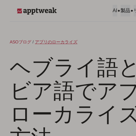
コンテンツへスキップ
AI
製品
AppTweak
ASOブログ
/
アプリのローカライズ
ヘブライ語
ビア語でア
ローカライ