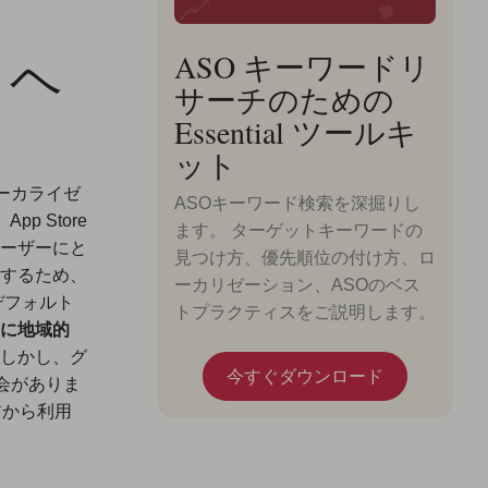
とヘ
ASO キーワードリ
サーチのための
Essential ツールキ
ット
ーカライゼ
ASOキーワード検索を深掘りし
p Store
ます。 ターゲットキーワードの
ーザーにと
見つけ方、優先順位の付け方、ロ
するため、
ーカリゼーション、ASOのベス
デフォルト
トプラクティスをご説明します。
に地域的
しかし、グ
今すぐダウンロード
会がありま
り前から利用