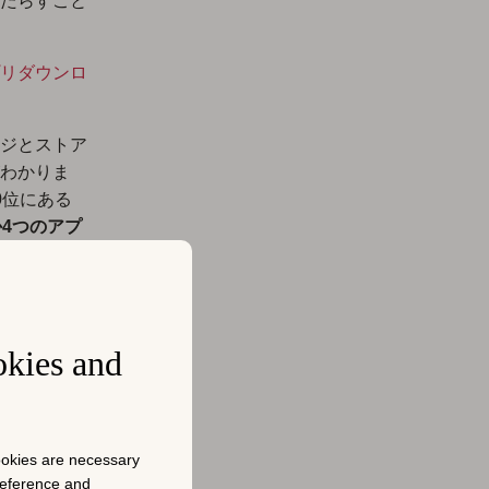
たらすこと
リダウンロ
ジとストア
わかりま
0位にある
4つのアプ
okies and
cookies are necessary
preference and