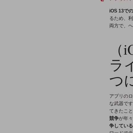
iOS 13
るため、利用
両方で、ヘ
（
ラ
つ
アプリのロ
な武器です
てきたこと
競争
が年々
争している