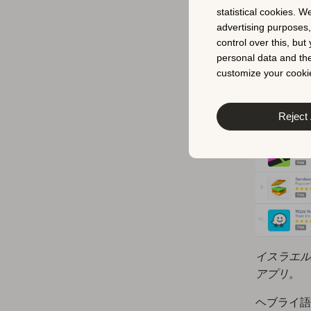
statistical cookies. W
advertising purposes
control over this, bu
personal data and the
customize your cookie
Reject 
イスラエル
アプリ。
ヘブライ語