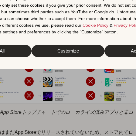
e only set these cookies if you give your prior consent. We do not set c
, but sometimes third parties such as YouTube or Google do. Unfortuna
t you can choose whether to accept them. For more information about th
 different cookies we use, please read our
Cookie Policy
&
Privacy Poli
 settings and preferences by clicking the “Customize” button.
All
Customize
Ac
App Storeトップチャートでのローカライズ済みアプリと非ロ
はまだApp Storeでリリースされていないため、ストア内でロ