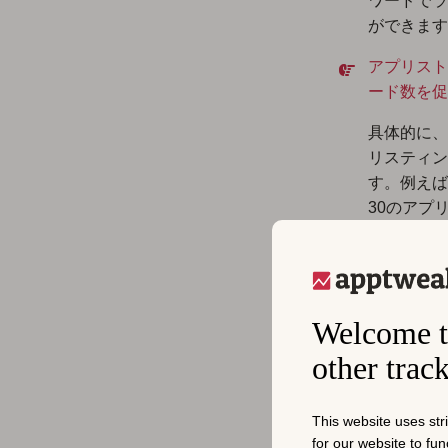
ワードでラ
ができます
アプリスト
ード数を促
具体的に、
リスティン
す。例えば
30のアプ
リ
であるこ
Welcome t
other trac
This website uses str
for our website to fu