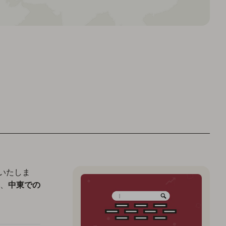
せいたしま
、
中東での