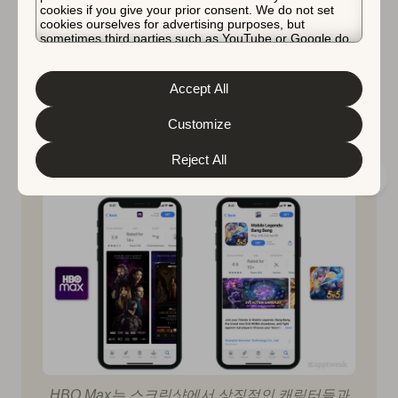
cookies if you give your prior consent. We do not set
이 검색 결과에서 두드러지게 나타납니다. 그러나
cookies ourselves for advertising purposes, but
iOS 15 이후로는 사용자가 이미 다운로드한 앱의 경
sometimes third parties such as YouTube or Google do.
Unfortunately, we have no control over this, but you can
우 앱
스토어 검색 결과에 스크린샷이 더 이상 표시되
choose whether to accept them. For more information
지 않습니다.
그러나 현재 진행 중인 인앱 이벤트 카
about the protection of your personal data and the
Accept All
드는 앱을 이미 다운로드 했어도 표시됩니다. 이 덕분
different cookies we use, please read our
Cookie Policy
&
Privacy Policy
. You can customize your cookie settings
에
인앱 이벤트
는 사용자의 주목을 끌고 앱으로 다시
and preferences by clicking the “Customize” button.
Customize
돌아오도록 유도하는 훌륭한 기회를 제공합니다.
Reject All
HBO Max는 스크린샷에서 상징적인 캐릭터들과