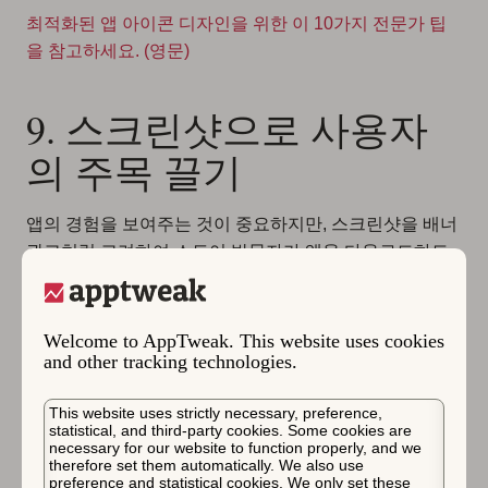
최적화된 앱 아이콘 디자인을 위한 이 10가지 전문가 팁
을 참고하세요. (영문)
9. 스크린샷으로 사용자
의 주목 끌기
앱의 경험을 보여주는 것이 중요하지만, 스크린샷을 배너
광고처럼 고려하여 스토어 방문자가 앱을 다운로드하도
록 유도해야 합니다.
스크린샷은 시각적으로 돋보이고 자체 설명이 가능
Welcome to AppTweak. This website uses cookies
해야 하며 스토어 방문자의 전환을 도울 수 있습니다
and other tracking technologies.
큰 글꼴로 짧은 캡션을 추가
하는 것이 좋으며,
명시적
인 콜투액션(Call-to-action)은 피하는 것
이 좋습니
This website uses strictly necessary, preference,
다.
첫 몇 개의 스크린샷이 가장 눈에 띄므로, 이에 추
statistical, and third-party cookies. Some cookies are
necessary for our website to function properly, and we
가적인 주의를 기울여야 합니다.
therefore set them automatically. We also use
앱 스토어에서 일반적으로 앱의 첫 세 개의 스크린샷
preference and statistical cookies. We only set these