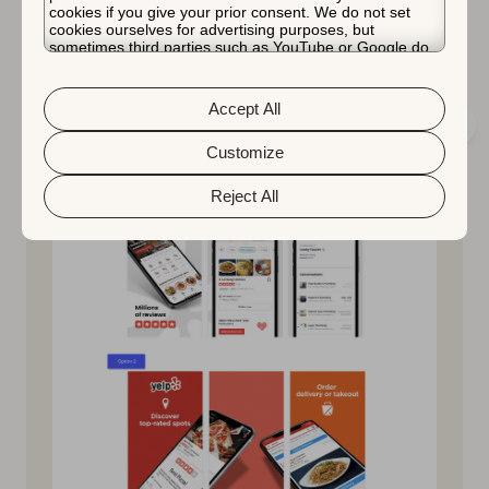
예를 들어, 앱 Yelp는 최근 스크린샷의 디자인을 개선했습
cookies if you give your prior consent. We do not set
니다. 이제, 제품 페이지 최적화를 통해, 앱은 실제로 A/B
cookies ourselves for advertising purposes, but
sometimes third parties such as YouTube or Google do.
테스트를 실행하여 구현하기 전에 전환 상승을 더 잘 이해
Unfortunately, we have no control over this, but you can
choose whether to accept them. For more information
할 수 있었습니다.
about the protection of your personal data and the
Accept All
different cookies we use, please read our
Cookie Policy
&
Privacy Policy
. You can customize your cookie settings
and preferences by clicking the “Customize” button.
Customize
Reject All