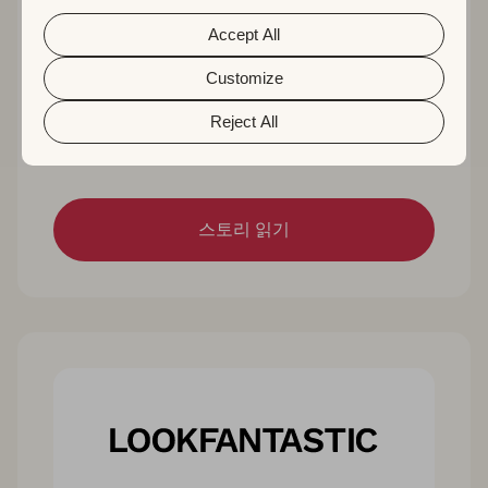
choose whether to accept them. For more information
about the protection of your personal data and the
Accept All
different cookies we use, please read our
Cookie Policy
&
Privacy Policy
. You can customize your cookie settings
and preferences by clicking the “Customize” button.
Customize
Treeplla가 리뷰에 대한 답변 작업량을 3주 만
Reject All
에 3배 올린 방법
스토리 읽기