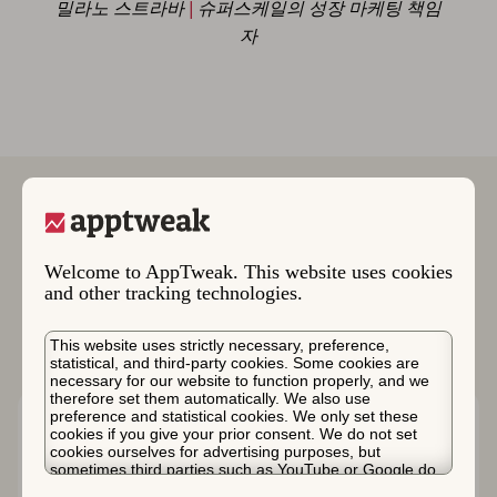
밀라노 스트라바
|
슈퍼스케일의 성장 마케팅 책임
자
더 많은 사례 연구
Welcome to AppTweak. This website uses cookies
and other tracking technologies.
This website uses strictly necessary, preference,
statistical, and third-party cookies. Some cookies are
necessary for our website to function properly, and we
therefore set them automatically. We also use
preference and statistical cookies. We only set these
cookies if you give your prior consent. We do not set
cookies ourselves for advertising purposes, but
sometimes third parties such as YouTube or Google do.
Unfortunately, we have no control over this, but you can