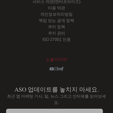
서비스 약관(엔터프라이즈)
이용 약관
개인정보처리방침
책임 있는 공개 정책
쿠키 정책
쿠키 관리
ISO 27001 인증
소셜 미디어
Youtube
Instagram
LinkedIn
Facebook
ASO 업데이트를 놓치지 마세요.
최근 앱 마케팅 기사, 팁, 뉴스 그리고 인터뷰를 읽어보세
요.
이메일 주소를 작성해주세요...