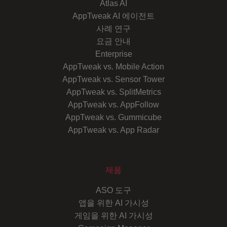
Atlas AI
AppTweak AI 에이전트
사례 연구
요금 안내
Enterprise
AppTweak vs. Mobile Action
AppTweak vs. Sensor Tower
AppTweak vs. SplitMetrics
AppTweak vs. AppFollow
AppTweak vs. Gummicube
AppTweak vs. App Radar
제품
ASO 도구
앱을 위한 AI 가시성
게임을 위한 AI 가시성