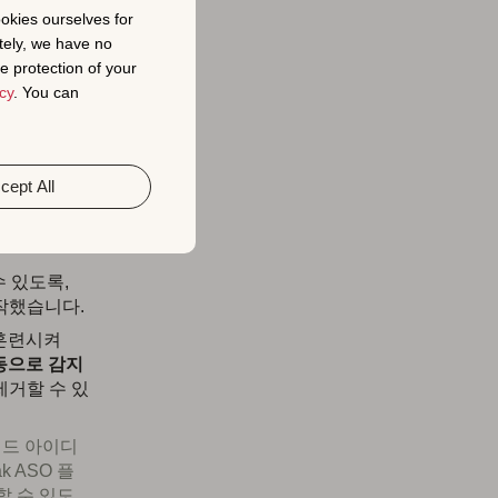
ookies ourselves for
tely, we have no
e protection of your
cy
. You can
cept All
 9월 출시)
수 있도록,
작했습니다.
 훈련시켜
동으로 감지
제거할 수 있
워드 아이디
 ASO 플
할 수 있도