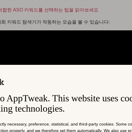
적합한 ASO 키워드를 선택하는 팁을 읽어보세요
희 키워드 탐색기가 작동하는 모습을 볼 수 있습니다:
o AppTweak. This website uses co
king technologies.
ictly necessary, preference, statistical, and third-party cookies. Some 
nction properly, and we therefore set them automatically. We also use 