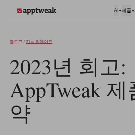
콘텐츠로 건너뛰기
AI
제품
AppTweak
블로그
/
기능 업데이트
2023년 회고:
AppTweak 
약