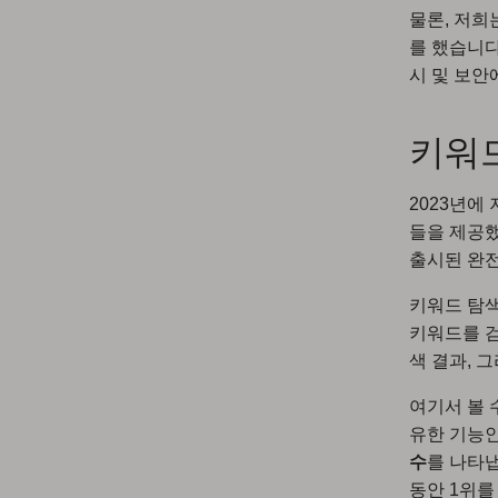
물론, 저희
를 했습니다
시 및 보안
키워드
2023년에
들을 제공했
출시된 완
키워드 탐
키워드를 검
색 결과, 
여기서 볼 
유한 기능
수
를 나타
동안 1위를