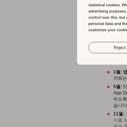
statistical cookies. W
advertising purposes
control over this, bu
personal data and the
customize your cookie
Reject 
키워드 탐색기
올해 출시된
1월:
앱
저희는
5월:
5
App 
하도록
습니다
11월:
어를 찾
랜에 출