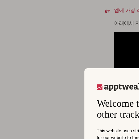
앱에 가장 
아래에서 저
Welcome t
other trac
This website uses str
for our website to fu