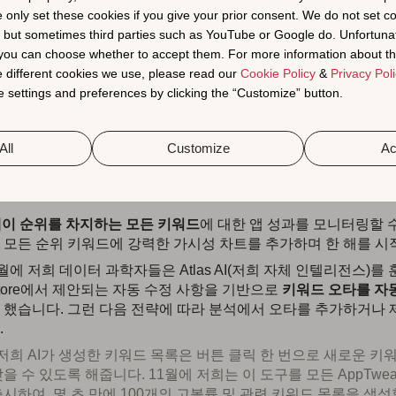
e only set these cookies if you give your prior consent. We do not set c
, but sometimes third parties such as YouTube or Google do. Unfortuna
t you can choose whether to accept them. For more information about th
 different cookies we use, please read our
Cookie Policy
&
Privacy Poli
 settings and preferences by clicking the “Customize” button.
All
Customize
Ac
 (2023년 5월 출시), 최대 도달 범위 키워드 지표 포함 (2023년
 다른 키워드 기능 중 몇 가지만 언급하자면…
이 순위를 차지하는 모든 키워드
에 대한 앱 성과를 모니터링할 
 모든 순위 키워드에 강력한 가시성 차트를 추가하며 한 해를 시
월에 저희 데이터 과학자들은 Atlas AI(저희 자체 인텔리전스)를
Store에서 제안되는 자동 수정 사항을 기반으로
키워드 오타를 자
 했습니다. 그런 다음 전략에 따라 분석에서 오타를 추가하거나 
.
저희 AI가 생성한 키워드 목록은 버튼 클릭 한 번으로 새로운 키
을 수 있도록 해줍니다. 11월에 저희는 이 도구를 모든 AppTweak
시하여, 몇 초 만에 100개의 고볼륨 및 관련 키워드 목록을 생성