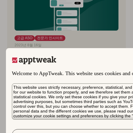
고급 ASO
전문가 인사이트
2023년 8월 16일
유료 미디어 캠페인으로 ASO 보
완하기
Welcome to AppTweak. This website uses cookies and ot
ASO와 유료 사용자 확보를 일치시키는 것이 앱의
CVR을 높이는 데 어떻게 도움이 되는지 알아보십
This website uses strictly necessary, preference, statistical, a
시오.
for our website to function properly, and we therefore set them
statistical cookies. We only set these cookies if you give your p
advertising purposes, but sometimes third parties such as You
Marcos Barceló
control over this, but you can choose whether to accept them. F
personal data and the different cookies we use, please read ou
customize your cookie settings and preferences by clicking the 