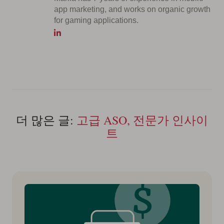
app marketing, and works on organic growth
for gaming applications.
더 많은 글:
고급 ASO, 전문가 인사이
트