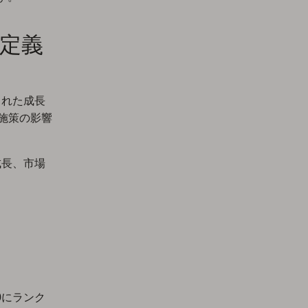
を定義
された成長
O施策の影響
成長、市場
0にランク