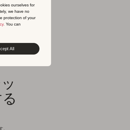
ookies ourselves for
ーになりま
tely, we have no
ほどコンバー
e protection of your
り、評価と
cy
. You can
メタデータ
cept All
す。
テッ
する
す。