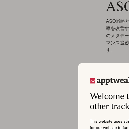
A
ASO戦略と
率を改善す
のメタデー
マンス追跡
す。
A
明確に定義
Welcome t
な更新や推
ブンなプロ
other trac
追跡し、根
This website uses str
競争の激し
for our website to fu
コンバージ