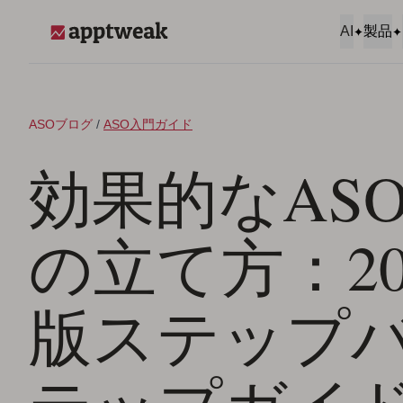
コンテンツへスキップ
AI
製品
AppTweak
ASOブログ
/
ASO入門ガイド
効果的なAS
の立て方：20
版ステップ