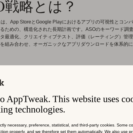
SO戦略とは？
は、App StoreとGoogle Playにおけるアプリの可視性とコ
るための、構造化された長期計画です。ASOのキーワード調
タ最適化、クリエイティブテスト、評価（レーティング）管理
を組み合わせ、オーガニックなアプリダウンロードを体系的に
SO戦略が重要な理由
されたアプリストア最適化戦略とプロセスは、成功に不可欠で
o AppTweak. This website uses co
測に頼るのではなく、強固なASO戦略は継続的改善のための
セスを確立します。明確な目標と測定可能な成果があれば、何
king technologies.
拠に基づいた意思決定ができます。
ictly necessary, preference, statistical, and third-party cookies. Some 
いカテゴリでは、発見されやすさはアルゴリズムのランキング
nction properly, and we therefore set them automatically. We also use 
ョン実績によって制約されます。数百万のアプリが限られた検