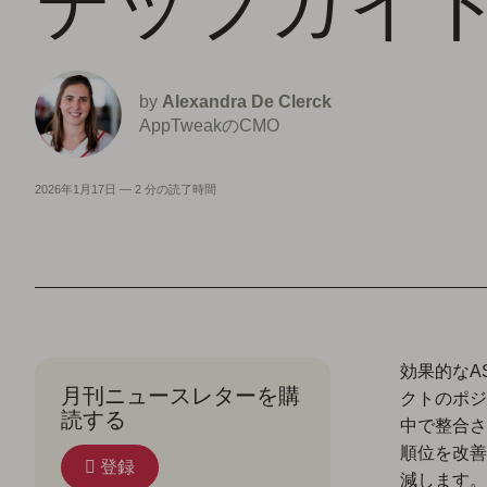
テップガイ
by
Alexandra De Clerck
AppTweakのCMO
2026年1月17日
—
2 分の読了時間
効果的なA
月刊ニュースレターを購
クトのポジ
読する
中で整合さ
順位を改善
登録
減します。