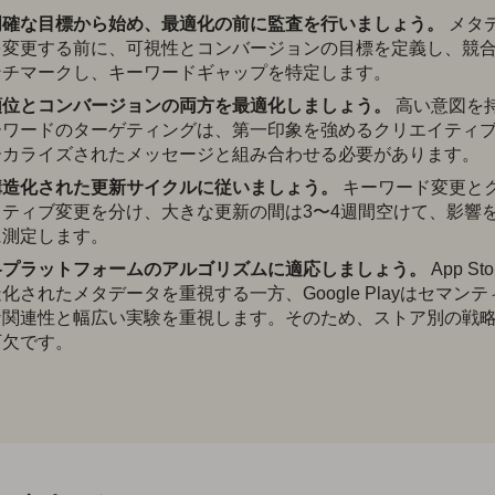
明確な目標から始め、最適化の前に監査を行いましょう。
メタ
を変更する前に、可視性とコンバージョンの目標を定義し、競
ンチマークし、キーワードギャップを特定します。
順位とコンバージョンの両方を最適化しましょう。
高い意図を
ーワードのターゲティングは、第一印象を強めるクリエイティ
ーカライズされたメッセージと組み合わせる必要があります。
構造化された更新サイクルに従いましょう。
キーワード変更と
イティブ変更を分け、大きな更新の間は3〜4週間空けて、影響
に測定します。
各プラットフォームのアルゴリズムに適応しましょう。
App St
化されたメタデータを重視する一方、Google Playはセマン
な関連性と幅広い実験を重視します。そのため、ストア別の戦
可欠です。