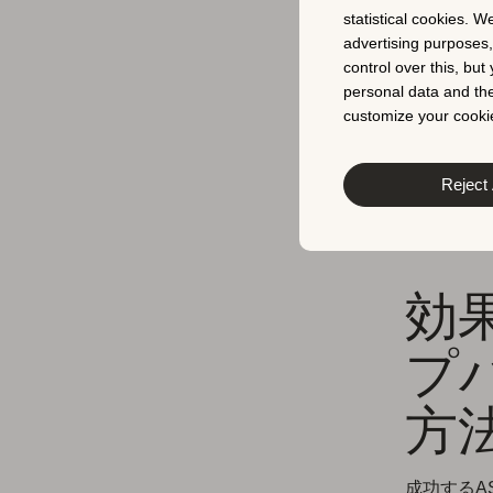
statistical cookies. W
争う中、構
advertising purposes
す。例えば
control over this, bu
ジョン率ベ
personal data and the
レビュー管
customize your cookie
成功するモ
更新、継続
Reject 
以下では、
効
プ
方
成功するA