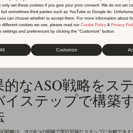
e only set these cookies if you give your prior consent. We do not set c
造化された最適化は、任意の施策ではなく測定可能な成長レバ
, but sometimes third parties such as YouTube or Google do. Unfortuna
AppTweakのASOベンチマークでは、平均評価が高いアプリ
t you can choose whether to accept them. For more information about th
ンチマークで一貫して低評価の競合を上回ることが示されてお
 different cookies we use, please read our
Cookie Policy
&
Privacy Poli
理がASOの中核ドライバーであることが分かります。
 settings and preferences by clicking the “Customize” button.
バイルアプリ戦略は、明確な目標、徹底した監査、競合分析、
的なモニタリングといった強固な基盤の上に成り立ちます。
All
Customize
Ac
アプリストア最適化戦略を構築する6つのステップを解説しま
果的なASO戦略をス
バイステップで構築
法
SO戦略は、次の6つの明確で実行可能なステップに分解できま