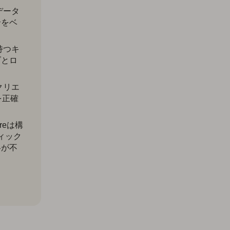
データ
合をベ
持つキ
ブとロ
クリエ
を正確
oreは構
ティック
略が不