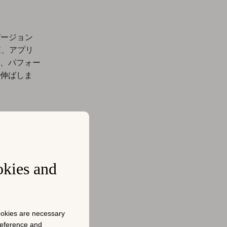
ンバージョン
査、アプリ
、パフォー
伸ばしま
す。散発的
okies and
データドリ
が有効かを
cookies are necessary
シグナルと
preference and
索可視性を