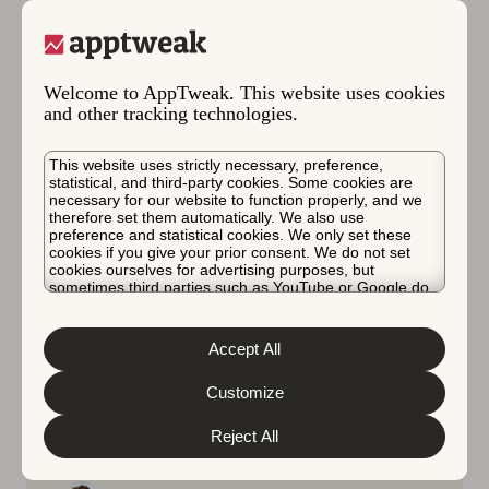
Welcome to AppTweak. This website uses cookies
and other tracking technologies.
This website uses strictly necessary, preference,
statistical, and third-party cookies. Some cookies are
necessary for our website to function properly, and we
therefore set them automatically. We also use
preference and statistical cookies. We only set these
cookies if you give your prior consent. We do not set
cookies ourselves for advertising purposes, but
sometimes third parties such as YouTube or Google do.
Google Play
고급 ASO 전략
앱 시장 인사이트
Unfortunately, we have no control over this, but you can
인공지능(AI)
choose whether to accept them. For more information
about the protection of your personal data and the
2023년 5월 12일
Accept All
different cookies we use, please read our
Cookie Policy
Google I/O 2023 발표: 요약
&
Privacy Policy
. You can customize your cookie settings
and preferences by clicking the “Customize” button.
Customize
Google I/O 2023의 주요 발표 내용에 대한 이 블로
Reject All
그 요약을 읽어보십시오.