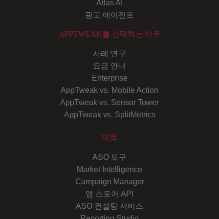
Atlas AI
광고 에이전트
APPTWEAK를 선택하는 이유
사례 연구
요금 안내
Enterprise
AppTweak vs. Mobile Action
AppTweak vs. Sensor Tower
AppTweak vs. SplitMetrics
제품
ASO 도구
Market Intelligence
Campaign Manager
앱 스토어 API
ASO 컨설팅 서비스
Reporting Studio